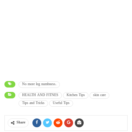
No more leg numbness.
HEALTH AND FITNES
Kitchen Tips
skin care
Tips and Tricks
Useful Tips
Share