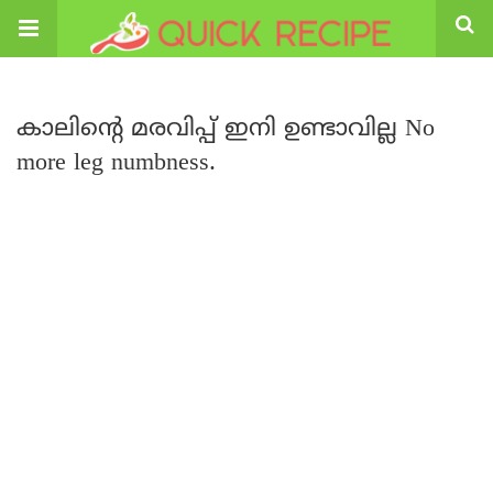
കാലിന്റെ മരവിപ്പ് ഇനി ഉണ്ടാവില്ല No
more leg numbness.