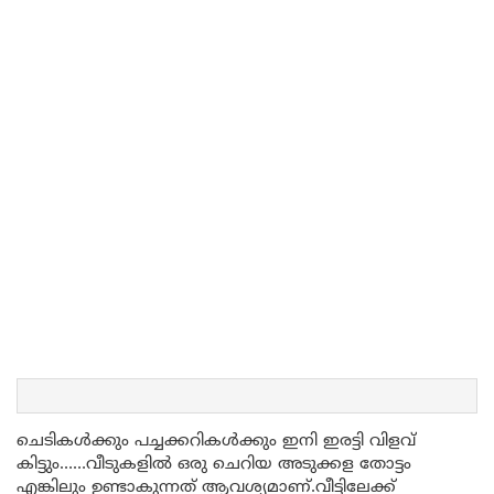
ചെടികൾക്കും പച്ചക്കറികൾക്കും ഇനി ഇരട്ടി വിളവ്
കിട്ടും……വീടുകളിൽ ഒരു ചെറിയ അടുക്കള തോട്ടം
എങ്കിലും ഉണ്ടാകുന്നത് ആവശ്യമാണ്.വീട്ടിലേക്ക്