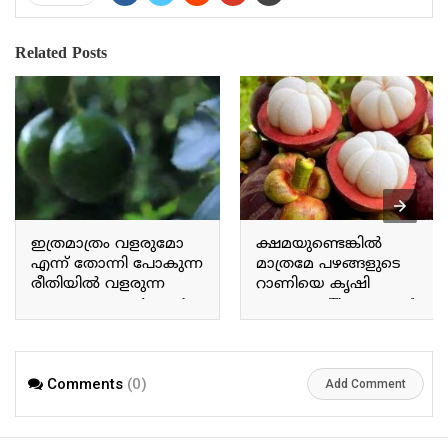
Related Posts
ഇത്രമാത്രം വളരുമോ
ക്ഷമയുണ്ടെങ്കിൽ
എന്ന് തോന്നി പോകുന്ന
മാത്രമേ പഴങ്ങളുടെ
രീതിയിൽ വളരുന്ന
റാണിയെ കൃഷി
അവക്കാഡോ Avocado
ചെയ്യാവൂ The queen of
grows in a way that makes
fruits can only be
you wonder if it will grow
cultivated with patience.
this much.
Comments
(0)
Add Comment