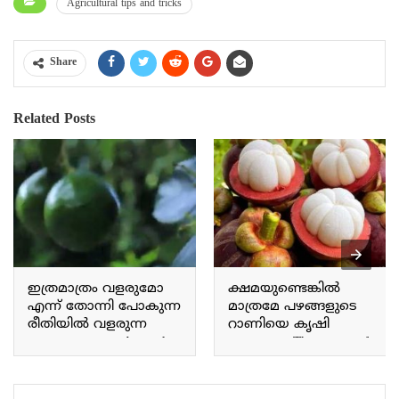
Agricultural tips and tricks
Share
Related Posts
ഇത്രമാത്രം വളരുമോ
ക്ഷമയുണ്ടെങ്കിൽ
എന്ന് തോന്നി പോകുന്ന
മാത്രമേ പഴങ്ങളുടെ
രീതിയിൽ വളരുന്ന
റാണിയെ കൃഷി
അവക്കാഡോ Avocado
ചെയ്യാവൂ The queen of
grows in a way that makes
fruits can only be
you wonder if it will grow
cultivated with patience.
this much.