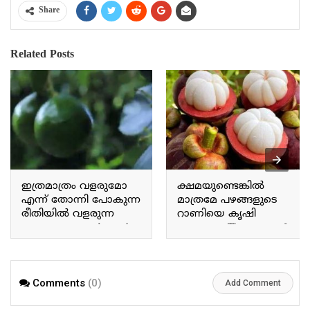
Share
Related Posts
ഇത്രമാത്രം വളരുമോ
ക്ഷമയുണ്ടെങ്കിൽ
എന്ന് തോന്നി പോകുന്ന
മാത്രമേ പഴങ്ങളുടെ
രീതിയിൽ വളരുന്ന
റാണിയെ കൃഷി
അവക്കാഡോ Avocado
ചെയ്യാവൂ The queen of
grows in a way that makes
fruits can only be
you wonder if it will grow
cultivated with patience.
this much.
Comments
(0)
Add Comment