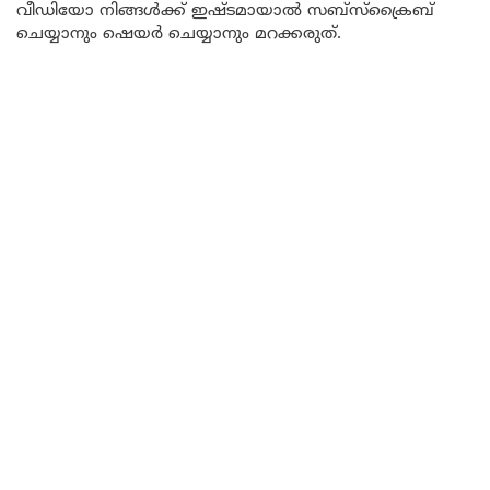
വീഡിയോ നിങ്ങൾക്ക് ഇഷ്ടമായാൽ സബ്സ്ക്രൈബ്
ചെയ്യാനും ഷെയർ ചെയ്യാനും മറക്കരുത്.