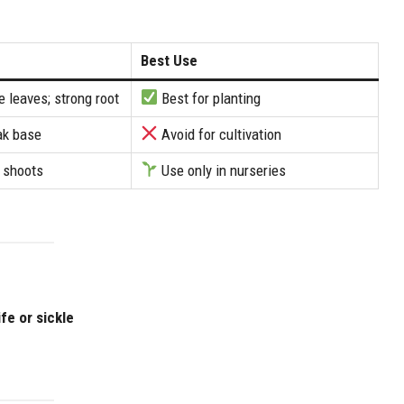
Best Use
e leaves; strong root
Best for planting
ak base
Avoid for cultivation
 shoots
Use only in nurseries
fe or sickle