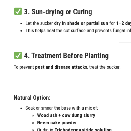
3.
Sun-drying or Curing
Let the sucker
dry in shade or partial sun
for
1–2 da
This helps heal the cut surface and prevents fungal in
4.
Treatment Before Planting
To prevent
pest and disease attacks
, treat the sucker:
Natural Option:
Soak or smear the base with a mix of:
Wood ash + cow dung slurry
Neem cake powder
Or dip in
Trichoderma viride solution