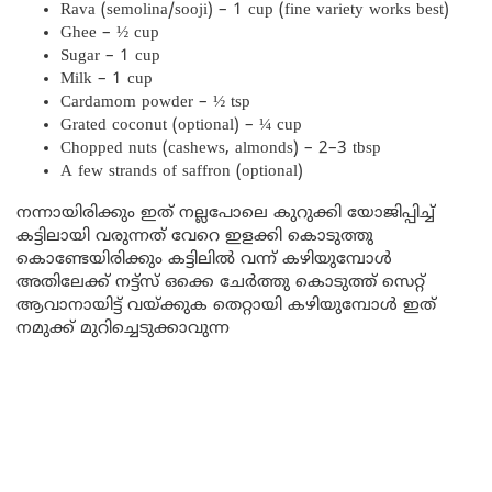
Rava (semolina/sooji) – 1 cup (fine variety works best)
Ghee – ½ cup
Sugar – 1 cup
Milk – 1 cup
Cardamom powder – ½ tsp
Grated coconut (optional) – ¼ cup
Chopped nuts (cashews, almonds) – 2–3 tbsp
A few strands of saffron (optional)
നന്നായിരിക്കും ഇത് നല്ലപോലെ കുറുക്കി യോജിപ്പിച്ച്
കട്ടിലായി വരുന്നത് വേറെ ഇളക്കി കൊടുത്തു
കൊണ്ടേയിരിക്കും കട്ടിലിൽ വന്ന് കഴിയുമ്പോൾ
അതിലേക്ക് നട്ട്സ് ഒക്കെ ചേർത്തു കൊടുത്ത് സെറ്റ്
ആവാനായിട്ട് വയ്ക്കുക തെറ്റായി കഴിയുമ്പോൾ ഇത്
നമുക്ക് മുറിച്ചെടുക്കാവുന്ന