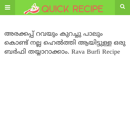
അരക്കപ്പ് റവയും കുറച്ചു പാലും
കൊണ്ട് നല്ല ഹെൽത്തി ആയിട്ടുള്ള ഒരു
ബർഫി തയ്യാറാക്കാം. Rava Burfi Recipe