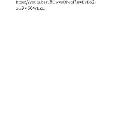
https://youtu.be/u8OwvsOlwqI?si=EvBo2-
xG9V66WEZE