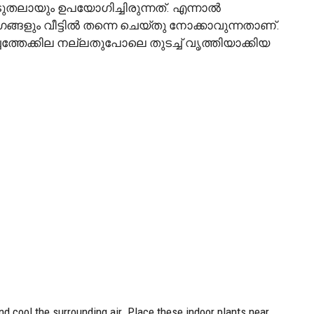
ടുതലായും ഉപയോഗിച്ചിരുന്നത്. എന്നാൽ
്ങളും വീട്ടിൽ തന്നെ ചെയ്തു നോക്കാവുന്നതാണ്.
്ചത്തേക്കില നല്ലതുപോലെ തുടച്ച് വൃത്തിയാക്കിയ
d cool the surrounding air. Place these indoor plants near