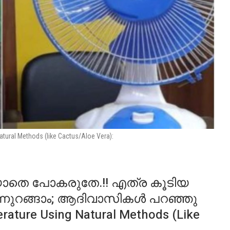
ural Methods (like Cactus/Aloe Vera):
തെ പോകരുതേ.!! എത്ര കൂടിയ
ടന്നുറങ്ങാം; ആദിവാസികൾ പറഞ്ഞു
ature Using Natural Methods (like