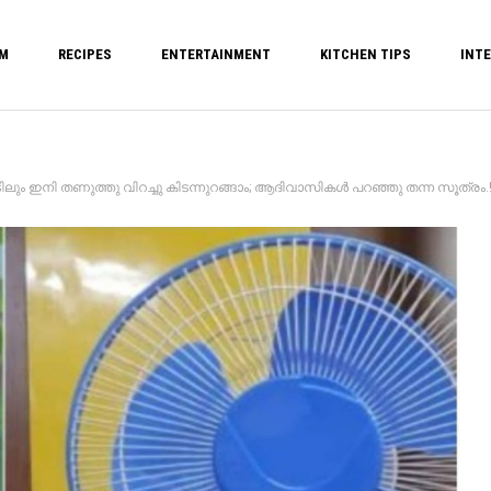
M
RECIPES
ENTERTAINMENT
KITCHEN TIPS
INTE
ണുത്തു വിറച്ചു കിടന്നുറങ്ങാം; ആദിവാസികൾ പറഞ്ഞു തന്ന സൂത്രം.!! Reduce Ro