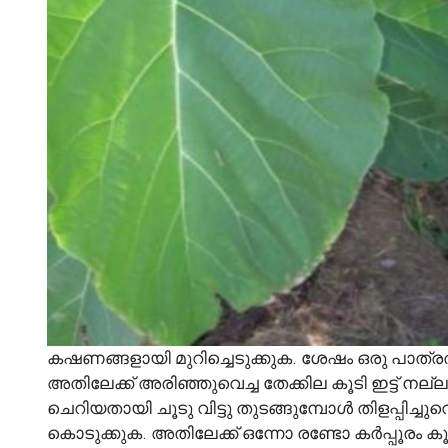
കഷണങ്ങളായി മുറിച്ചെടുക്കുക. ശേഷം ഒരു പാത്ര
അതിലേക്ക് അരിഞ്ഞുവെച്ച തേക്കില കൂടി ഇട്ട് നല്ല
ചെറിയതായി ചൂടു വിട്ടു തുടങ്ങുമ്പോൾ തിളപ്പിച്ചുവെച
കൊടുക്കുക. അതിലേക്ക് ഒന്നോ രണ്ടോ കർപ്പൂരം 