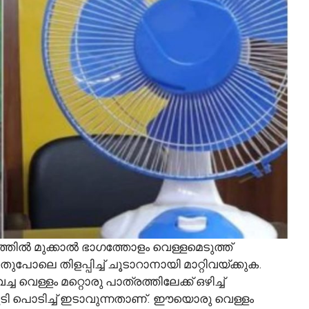
ത്തിൽ മുക്കാൽ ഭാഗത്തോളം വെള്ളമെടുത്ത്
തുപോലെ തിളപ്പിച്ച് ചൂടാറാനായി മാറ്റിവയ്ക്കുക.
്ച വെള്ളം മറ്റൊരു പാത്രത്തിലേക്ക് ഒഴിച്ച്
കൂടി പൊടിച്ച് ഇടാവുന്നതാണ്. ഈയൊരു വെള്ളം