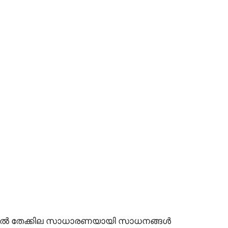
ുകാലങ്ങളിൽ തേക്കില സാധാരണയായി സാധനങ്ങൾ