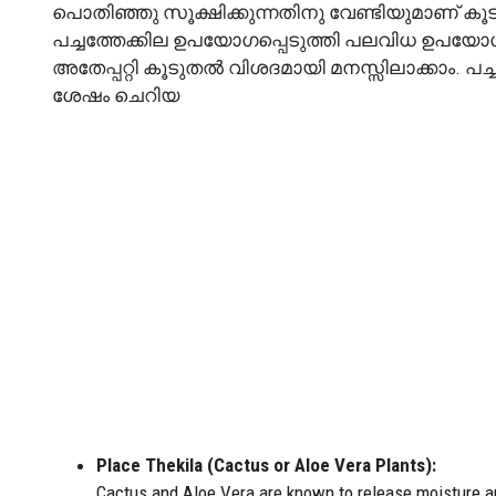
പൊതിഞ്ഞു സൂക്ഷിക്കുന്നതിനു വേണ്ടിയുമാണ് കൂ
പച്ചത്തേക്കില ഉപയോഗപ്പെടുത്തി പലവിധ ഉപയോഗങ
അതേപ്പറ്റി കൂടുതൽ വിശദമായി മനസ്സിലാക്കാം. പച
ശേഷം ചെറിയ
Place Thekila (Cactus or Aloe Vera Plants):
Cactus and Aloe Vera are known to release moisture an