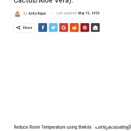
Cactus/Aloe Vera):
Last updated
May 15, 2025
By
Asha Rajan
Share
Reduce Room Temperature using thekila : പണ്ട