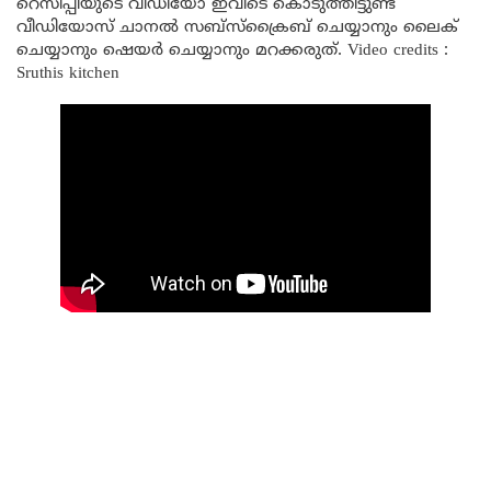
റെസിപ്പിയുടെ വീഡിയോ ഇവിടെ കൊടുത്തിട്ടുണ്ട്
വീഡിയോസ് ചാനൽ സബ്സ്ക്രൈബ് ചെയ്യാനും ലൈക്
ചെയ്യാനും ഷെയർ ചെയ്യാനും മറക്കരുത്. Video credits :
Sruthis kitchen