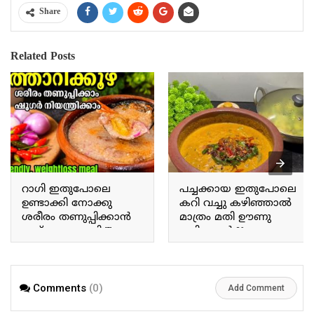
Share
Related Posts
റാഗി ഇതുപോലെ
പച്ചക്കായ ഇതുപോലെ
ഉണ്ടാക്കി നോക്കു
കറി വച്ചു കഴിഞ്ഞാൽ
ശരീരം തണുപ്പിക്കാൻ
മാത്രം മതി ഊണു
ഇത് മാത്രം മതി Try
കഴിക്കാൻ If you prepare
making ragi this way; this
a curry with raw plantains
alone is enough to cool
this way, that alone is
the body.
enough for a meal.
Comments
(0)
Add Comment