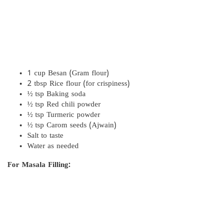
1 cup Besan (Gram flour)
2 tbsp Rice flour (for crispiness)
½ tsp Baking soda
½ tsp Red chili powder
½ tsp Turmeric powder
½ tsp Carom seeds (Ajwain)
Salt to taste
Water as needed
For Masala Filling: