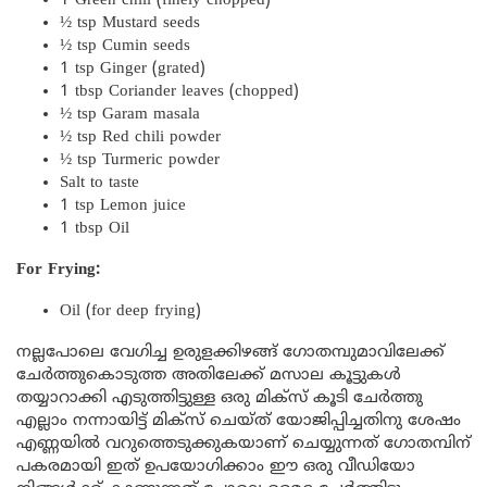
1 Green chili (finely chopped)
½ tsp Mustard seeds
½ tsp Cumin seeds
1 tsp Ginger (grated)
1 tbsp Coriander leaves (chopped)
½ tsp Garam masala
½ tsp Red chili powder
½ tsp Turmeric powder
Salt to taste
1 tsp Lemon juice
1 tbsp Oil
For Frying:
Oil (for deep frying)
നല്ലപോലെ വേഗിച്ച ഉരുളക്കിഴങ്ങ് ഗോതമ്പുമാവിലേക്ക്
ചേർത്തുകൊടുത്ത അതിലേക്ക് മസാല കൂട്ടുകൾ
തയ്യാറാക്കി എടുത്തിട്ടുള്ള ഒരു മിക്സ് കൂടി ചേർത്തു
എല്ലാം നന്നായിട്ട് മിക്സ് ചെയ്ത് യോജിപ്പിച്ചതിനു ശേഷം
എണ്ണയിൽ വറുത്തെടുക്കുകയാണ് ചെയ്യുന്നത് ഗോതമ്പിന്
പകരമായി ഇത് ഉപയോഗിക്കാം ഈ ഒരു വീഡിയോ