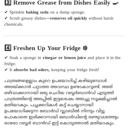
3️⃣ Remove Grease from Dishes Easily 🍳
✔ Sprinkle
baking soda
on a damp sponge.
✔ Scrub greasy dishes—
removes oil quickly
without harsh
chemicals.
4️⃣ Freshen Up Your Fridge ❄️
✔ Soak a sponge in
vinegar or lemon juice
and place it in the
fridge.
✔ It
absorbs bad odors
, keeping your fridge fresh!
പാത്രങ്ങളെല്ലാം കുറെ ഉപയോഗിച്ച് കഴിയുമ്പോൾ
അടയ്ക്കാൻ പറ്റാത്ത അവസ്ഥ ഉണ്ടാകാറുണ്ട്. അത്
ഒഴിവാക്കാനായി ഒരു ചെറിയ റബ്ബർബാൻഡ് എടുത്ത്
പാത്രത്തിന്റെ അടപ്പിൽ ഇട്ടശേഷം അടച്ചു സൂക്ഷിച്ചാൽ
മതിയാകും. പച്ചക്കറികൾ കട്ട് ചെയ്യാനായി
ഉപയോഗിക്കുന്ന ബോർഡ് സ്ലാബിൽ നിന്നും വിട്ടു
പോകാതെ ഇരിക്കാനായി ബോർഡിന്റെ രണ്ടുവശത്തും
ഓരോ റബ്ബർ ബാൻഡ് ഇട്ട് കൊടുത്താൽ മതിയാകും.