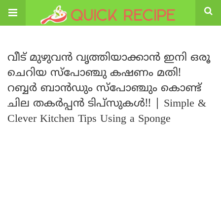
വീട് മുഴുവൻ വൃത്തിയാക്കാൻ ഇനി ഒരൂ
ചെറിയ സ്പോഞ്ചു കഷണം മതി!
റബ്ബർ ബാൻഡും സ്പോഞ്ചും കൊണ്ട്
ചില തകർപ്പൻ ടിപ്സുകൾ!! | Simple &
Clever Kitchen Tips Using a Sponge