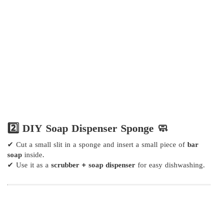
2️⃣ DIY Soap Dispenser Sponge 🧼
✔ Cut a small slit in a sponge and insert a small piece of
bar
soap
inside.
✔ Use it as a
scrubber + soap dispenser
for easy dishwashing.