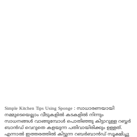
Simple Kitchen Tips Using Sponge : സാധാരണയായി
നമ്മുടെയെല്ലാം വീടുകളിൽ കടകളിൽ നിന്നും
സാധനങ്ങൾ വാങ്ങുമ്പോൾ പൊതിഞ്ഞു കിട്ടാറുള്ള റബ്ബർ
ബാൻഡ് വെറുതെ കളയുന്ന പതിവായിരിക്കും ഉള്ളത്.
എന്നാൽ ഇത്തരത്തിൽ കിട്ടുന്ന റബർബാൻഡ് സൂക്ഷിച്ചു