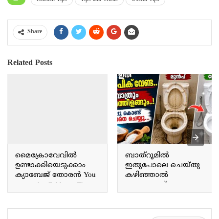
Share
Related Posts
മൈക്രോവേവിൽ
ബാത്റൂമിൽ
ഉണ്ടാക്കിയെടുക്കാം
ഇതുപോലെ ചെയ്തു
ക്യാബേജ് തോരൻ You
കഴിഞ്ഞാൽ
can make Cabbage Thoran
ഉപ്പുകൊണ്ട്
in the microwave.
ചെറിയൊരു സൂത്രം
മാത്രം മതി ഇത്
വളരെയധികം