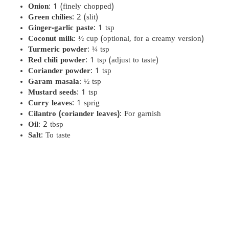
Onion
: 1 (finely chopped)
Green chilies
: 2 (slit)
Ginger-garlic paste
: 1 tsp
Coconut milk
: ½ cup (optional, for a creamy version)
Turmeric powder
: ¼ tsp
Red chili powder
: 1 tsp (adjust to taste)
Coriander powder
: 1 tsp
Garam masala
: ½ tsp
Mustard seeds
: 1 tsp
Curry leaves
: 1 sprig
Cilantro (coriander leaves)
: For garnish
Oil
: 2 tbsp
Salt
: To taste