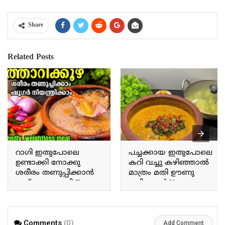
Share
Related Posts
റാഗി ഇതുപോലെ
പച്ചക്കായ ഇതുപോലെ
ഉണ്ടാക്കി നോക്കു
കറി വച്ചു കഴിഞ്ഞാൽ
ശരീരം തണുപ്പിക്കാൻ
മാത്രം മതി ഊണു
ഇത് മാത്രം മതി Try
കഴിക്കാൻ If you prepare
making ragi this way; this
a curry with raw plantains
alone is enough to cool
this way, that alone is
the body.
enough for a meal.
Comments
(0)
Add Comment