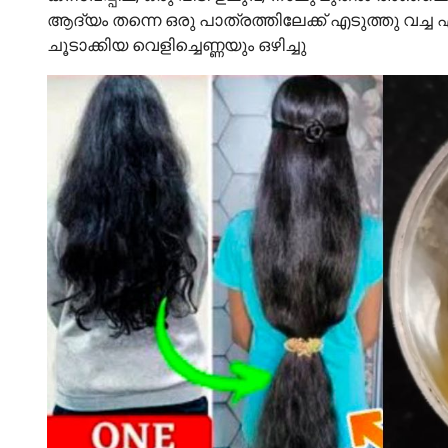
ആദ്യം തന്നെ ഒരു പാത്രത്തിലേക്ക് എടുത്തു വച
ചൂടാക്കിയ വെളിച്ചെണ്ണയും ഒഴിച്ചു