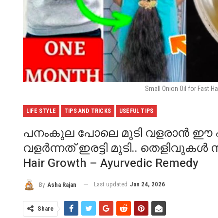
Small Onion Oil for Fast 
LIFE STYLE
TIPS AND TRICKS
USEFUL TIPS
പനംകുല പോലെ മുടി വളരാൻ ഈ എണ്
വളർന്നത് ഇരട്ടി മുടി.. തെളിവുകൾ സഹ
Hair Growth – Ayurvedic Remedy
Last updated
Jan 24, 2026
By
Asha Rajan
Share