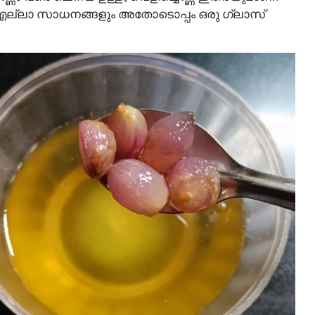
്ച എല്ലാ സാധനങ്ങളും അതോടൊപ്പം ഒരു ഗ്ലാസ്