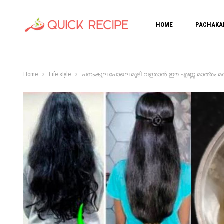
HOME
PACHAKA
Home
Life style
പനംകുല പോലെ മുടി വളരാൻ ഈ എണ്ണ മാത്രം മതി.!! ഒരു