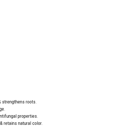
& strengthens roots.
ge.
ntifungal properties.
& retains natural color.