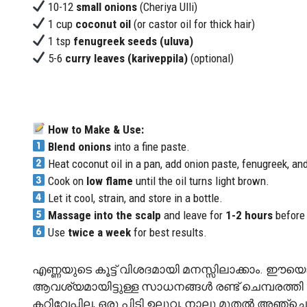
10-12
small onions
(Cheriya Ulli)
1 cup
coconut oil
(or castor oil for thick hair)
1 tsp
fenugreek seeds (uluva)
5-6
curry leaves (kariveppila)
(optional)
How to Make & Use:
Blend onions
into a fine paste.
Heat coconut oil in a pan, add onion paste, fenugreek, and
Cook on
low flame
until the oil turns light brown.
Let it cool, strain, and store in a bottle.
Massage into the scalp
and leave for
1-2 hours
before
Use
twice a week
for best results.
എണ്ണയുടെ കൂട്ട് വിശദമായി മനസ്സിലാക്കാം.
ആവശ്യമായിട്ടുള്ള സാധനങ്ങൾ രണ്ട് ചെമ്പരത്തി 
കറിവേപ്പില, ഒരു പിടി ഉലുവ, നാലു മുതൽ അഞ്ചെണ