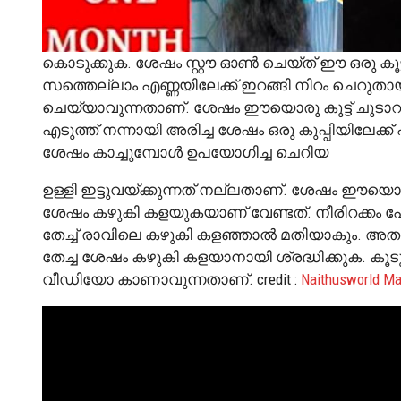
കൊടുക്കുക. ശേഷം സ്റ്റൗ ഓൺ ചെയ്ത് ഈ ഒരു കൂട്ട് 
സത്തെല്ലാം എണ്ണയിലേക്ക് ഇറങ്ങി നിറം ചെറുതായി 
ചെയ്യാവുന്നതാണ്. ശേഷം ഈയൊരു കൂട്ട് ചൂടാറാന
എടുത്ത് നന്നായി അരിച്ച ശേഷം ഒരു കുപ്പിയിലേക്ക് 
ശേഷം കാച്ചുമ്പോൾ ഉപയോഗിച്ച ചെറിയ
ഉള്ളി ഇട്ടുവയ്ക്കുന്നത് നല്ലതാണ്. ശേഷം ഈയൊരു 
ശേഷം കഴുകി കളയുകയാണ് വേണ്ടത്. നീരിറക്കം പോല
തേച്ച് രാവിലെ കഴുകി കളഞ്ഞാൽ മതിയാകും. അതല്
തേച്ച ശേഷം കഴുകി കളയാനായി ശ്രദ്ധിക്കുക. കൂ
വീഡിയോ കാണാവുന്നതാണ്. credit :
Naithusworld Ma