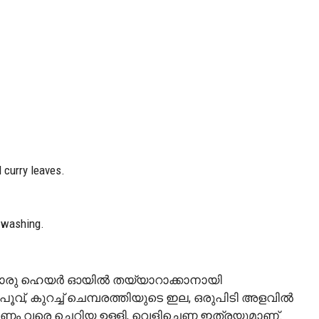
 curry leaves.
 washing.
 ഈയൊരു ഹെയർ ഓയിൽ തയ്യാറാക്കാനായി
പൂവ്, കുറച്ച് ചെമ്പരത്തിയുടെ ഇല, ഒരുപിടി അളവിൽ
്ണം വരെ ചെറിയ ഉള്ളി, വെളിച്ചെണ്ണ ഇത്രയുമാണ്.