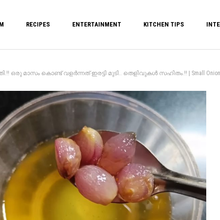
M
RECIPES
ENTERTAINMENT
KITCHEN TIPS
INTE
 മാസം കൊണ്ട് വളർന്നത് ഇരട്ടി മുടി.. തെളിവുകൾ സഹിതം.!! | Small Onion Oil fo