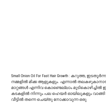
Small Onion Oil For Fast Hair Growth : കറുത്ത, ഇട
നമ്മളിൽ മിക്ക ആളുകളും. എന്നാൽ തലകഴുകാനായി
മാറ്റങ്ങൾ എന്നിവ കൊണ്ടെല്ലാം മുടികൊഴിച്ചിൽ 
കടകളിൽ നിന്നും പല ഹെയർ ഓയിലുകളും വാങ്ങി ഉപയ
വീട്ടിൽ തന്നെ ചെയ്തു നോക്കാവുന്ന ഒരു