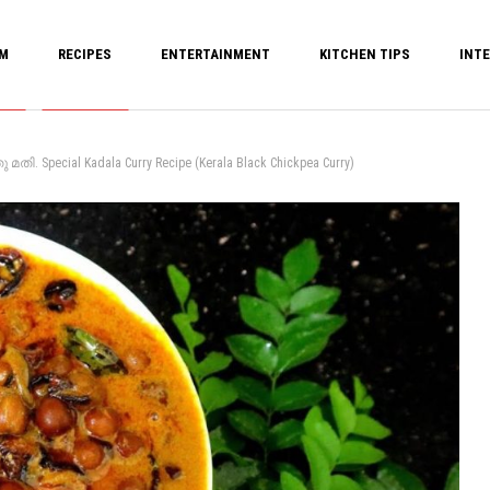
M
RECIPES
ENTERTAINMENT
KITCHEN TIPS
INTE
തി. Special Kadala Curry Recipe (Kerala Black Chickpea Curry)