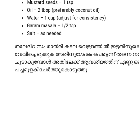
Mustard seeds – 1 tsp
Oil – 2 tbsp (preferably coconut oil)
Water – 1 cup (adjust for consistency)
Garam masala – 1/2 tsp
Salt – as needed
തലേദിവസം രാത്രി കടല വെള്ളത്തിൽ ഇട്ടതിനുശേഷം
വേവിച്ചെടുക്കുക അതിനുശേഷം പെട്ടെന്ന് തന്നെ നമു
ചൂടാകുമ്പോൾ അതിലേക്ക് ആവശ്യത്തിന് എണ്ണ ഒഴിച
പച്ചമുളക് ചേർത്തുകൊടുത്തു