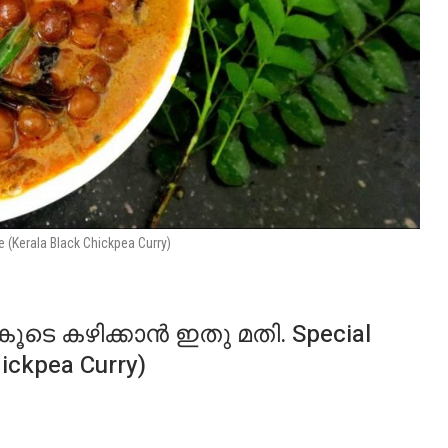
e (Kerala Black Chickpea Curry)
ും കൂടെ കഴിക്കാൻ ഇതു മതി. Special
hickpea Curry)