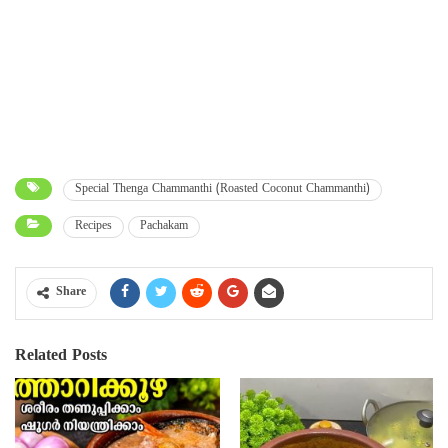
Special Thenga Chammanthi (Roasted Coconut Chammanthi)
Recipes
Pachakam
Share
Related Posts