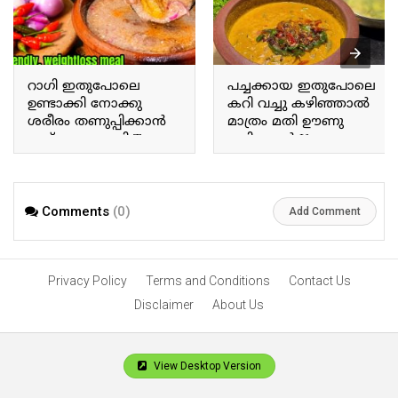
റാഗി ഇതുപോലെ
പച്ചക്കായ ഇതുപോലെ
ഉണ്ടാക്കി നോക്കു
കറി വച്ചു കഴിഞ്ഞാൽ
ശരീരം തണുപ്പിക്കാൻ
മാത്രം മതി ഊണു
ഇത് മാത്രം മതി Try
കഴിക്കാൻ If you prepare
making ragi this way; this
a curry with raw plantains
alone is enough to cool
this way, that alone is
the body.
enough for a meal.
Comments
(0)
Add Comment
Privacy Policy
Terms and Conditions
Contact Us
Disclaimer
About Us
View Desktop Version