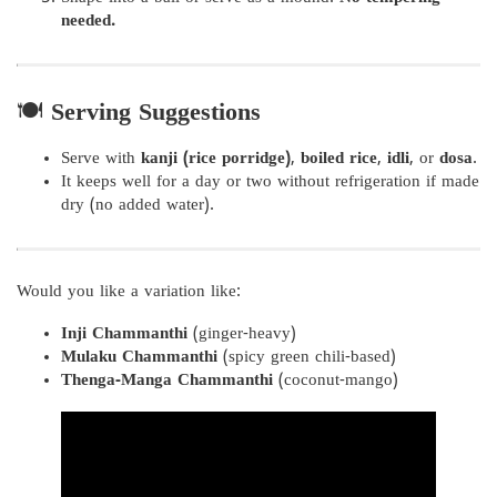
needed.
🍽️
Serving Suggestions
Serve with
kanji (rice porridge)
,
boiled rice
,
idli
, or
dosa
.
It keeps well for a day or two without refrigeration if made
dry (no added water).
Would you like a variation like:
Inji Chammanthi
(ginger-heavy)
Mulaku Chammanthi
(spicy green chili-based)
Thenga-Manga Chammanthi
(coconut-mango)