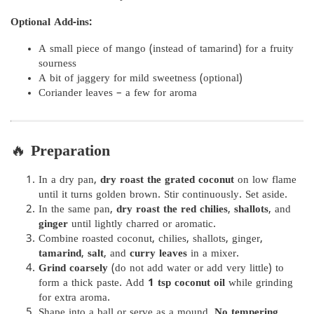
Optional Add-ins:
A small piece of mango (instead of tamarind) for a fruity
sourness
A bit of jaggery for mild sweetness (optional)
Coriander leaves – a few for aroma
🔥
Preparation
In a dry pan,
dry roast the grated coconut
on low flame
until it turns golden brown. Stir continuously. Set aside.
In the same pan,
dry roast the red chilies
,
shallots
, and
ginger
until lightly charred or aromatic.
Combine roasted coconut, chilies, shallots, ginger,
tamarind
,
salt
, and
curry leaves
in a mixer.
Grind coarsely
(do not add water or add very little) to
form a thick paste. Add
1 tsp coconut oil
while grinding
for extra aroma.
Shape into a ball or serve as a mound.
No tempering