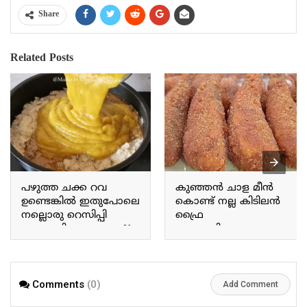
Share
Related Posts
പഴുത്ത ചക്ക റവ
കുഞ്ഞൻ ചാള മീൻ
ഉണ്ടെങ്കിൽ ഇതുപോലെ
കൊണ്ട് നല്ല കിടിലൻ
നല്ലൊരു റെസിപ്പി
ഫ്രൈ
ഉണ്ടാക്കിയെടുക്കാം If
ഉണ്ടാക്കിയെടുക്കാം
you have ripe jackfruit and
You can make a fantastic
semolina, you can make a
fry using small sardines.
delicious recipe like this.
Comments
(0)
Add Comment