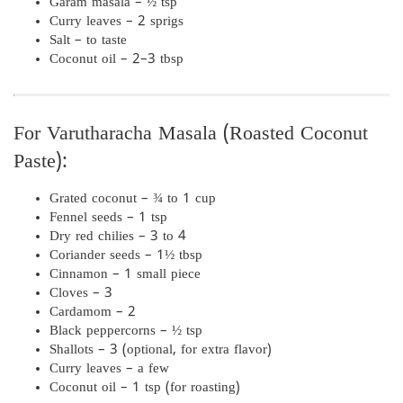
Garam masala – ½ tsp
Curry leaves – 2 sprigs
Salt – to taste
Coconut oil – 2–3 tbsp
For Varutharacha Masala (Roasted Coconut
Paste):
Grated coconut – ¾ to 1 cup
Fennel seeds – 1 tsp
Dry red chilies – 3 to 4
Coriander seeds – 1½ tbsp
Cinnamon – 1 small piece
Cloves – 3
Cardamom – 2
Black peppercorns – ½ tsp
Shallots – 3 (optional, for extra flavor)
Curry leaves – a few
Coconut oil – 1 tsp (for roasting)