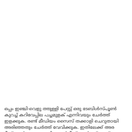
ഒപ്പം ഇഞ്ചി-വെളു ത്തുള്ളി പേസ്റ്റ് ഒരു ടേബിൾസ്പൂൺ
കുറച്ച് കറിവേപ്പില പച്ചമുളക് എന്നിവയും ചേർത്ത്
ഇളക്കുക. രണ്ട് മീഡിയം സൈസ് തക്കാളി ചെറുതായി
അരിഞ്ഞതും ചേർത്ത് വേവിക്കുക. ഇതിലേക്ക് അര