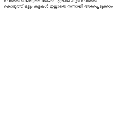
ചേർത്ത് കൊടുത്ത ശേഷം ഏലക്ക കൂടി ചേർത്ത്
കൊടുത്ത് ഒട്ടും കട്ടകൾ ഇല്ലാതെ നന്നായി അരച്ചെടുക്കാം