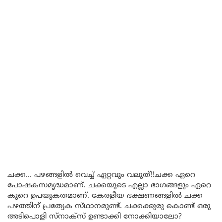
ചക്ക… പഴങ്ങളിൽ വെച്ച് ഏറ്റവും വലുത്!!ചക്ക ഏറെ
പോഷകസമൃദ്ധമാണ്. ചക്കയുടെ എല്ലാ ഭാഗങ്ങളും ഏറെ
കുറെ ഉപയുകതമാണ്. കേരളീയ ഭക്ഷണങ്ങളിൽ ചക്ക
പഴത്തിന് പ്രത്യേക സ്‌ഥാനമുണ്ട്. ചക്കക്കുരു കൊണ്ട് ഒരു
അടിപൊളി സ്നാക്സ് ഉണ്ടാക്കി നോക്കിയാലോ?