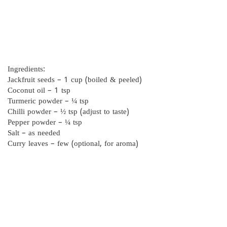
Ingredients:
Jackfruit seeds – 1 cup (boiled & peeled)
Coconut oil – 1 tsp
Turmeric powder – ¼ tsp
Chilli powder – ½ tsp (adjust to taste)
Pepper powder – ¼ tsp
Salt – as needed
Curry leaves – few (optional, for aroma)