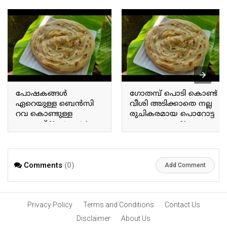
പോഷകങ്ങൾ
ഗോതമ്പ് പൊടി കൊണ്ട്
ഏറെയുള്ള ബെൻസി
വീശി അടിക്കാതെ നല്ല
റവ കൊണ്ടുള്ള
രുചികരമായ പൊറോട്ട
ഉപ്പുമാവ് Nutrient-rich
തയ്യാറാക്കാം You can
Bensi rava upma
prepare delicious wheat
flour parottas without the
need for tossing or
stretching the dough.
Comments
(0)
Add Comment
Privacy Policy
Terms and Conditions
Contact Us
Disclaimer
About Us