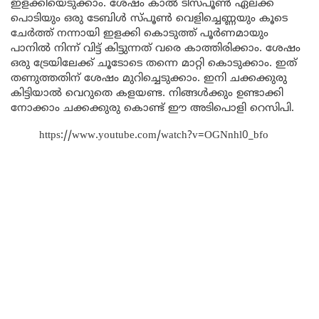
ഇളക്കിയെടുക്കാം. ശേഷം കാൽ ടീസ്പൂൺ ഏലക്ക
പൊടിയും ഒരു ടേബിൾ സ്പൂൺ വെളിച്ചെണ്ണയും കൂടെ
ചേർത്ത് നന്നായി ഇളക്കി കൊടുത്ത് പൂർണമായും
പാനിൽ നിന്ന് വിട്ട് കിട്ടുന്നത് വരെ കാത്തിരിക്കാം. ശേഷം
ഒരു ട്രേയിലേക്ക് ചൂടോടെ തന്നെ മാറ്റി കൊടുക്കാം. ഇത്
തണുത്തതിന് ശേഷം മുറിച്ചെടുക്കാം. ഇനി ചക്കക്കുരു
കിട്ടിയാൽ വെറുതെ കളയണ്ട. നിങ്ങൾക്കും ഉണ്ടാക്കി
നോക്കാം ചക്കക്കുരു കൊണ്ട് ഈ അടിപൊളി റെസിപി.
https://www.youtube.com/watch?v=OGNnhl0_bfo