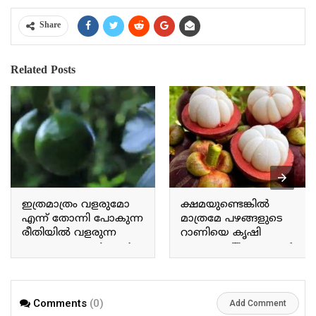
Share
Related Posts
ഇത്രമാത്രം വളരുമോ
ക്ഷമയുണ്ടെങ്കിൽ
എന്ന് തോന്നി പോകുന്ന
മാത്രമേ പഴങ്ങളുടെ
രീതിയിൽ വളരുന്ന
റാണിയെ കൃഷി
അവക്കാഡോ Avocado
ചെയ്യാവൂ The queen of
grows in a way that makes
fruits can only be
you wonder if it will grow
cultivated with patience.
this much.
Comments
(0)
Add Comment