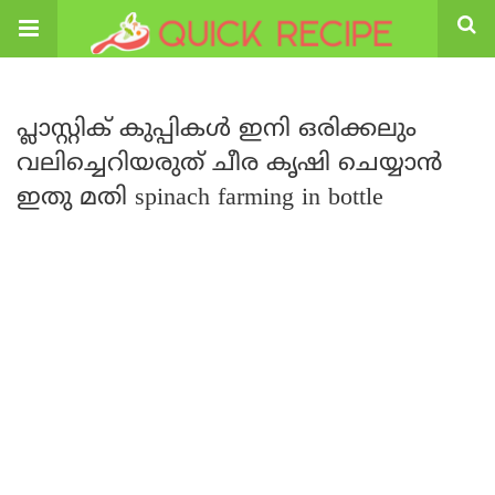
പ്ലാസ്റ്റിക് കുപ്പികൾ ഇനി ഒരിക്കലും
വലിച്ചെറിയരുത് ചീര കൃഷി ചെയ്യാൻ
ഇതു മതി spinach farming in bottle