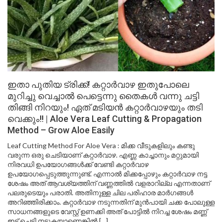
ഇതാ പുതിയ ട്രിക്ക്! കറ്റാർവാഴ ഇതുപോലെ
മുറിച്ചു വെച്ചാൽ പെട്ടെന്നു തൈകൾ വന്നു ചട്ടി
തിങ്ങി നിറയും! ഏത് മടിയൻ കറ്റാർവാഴയും തടി
വെക്കും!! | Aloe Vera Leaf Cutting & Propagation
Method – Grow Aloe Easily
Leaf Cutting Method For Aloe Vera : മിക്ക വീടുകളിലും കണ്ടു
വരുന്ന ഒരു ചെടിയാണ് കറ്റാർവാഴ. എണ്ണ കാച്ചാനും മറ്റുമായി
നിരവധി ഉപയോഗങ്ങൾക്ക് വേണ്ടി കറ്റാർവാഴ
ഉപയോഗപ്പെടുത്തുന്നുണ്ട്. എന്നാൽ മിക്കപ്പോഴും കറ്റാർവാഴ നട്ട
ശേഷം അത് ആവശ്യത്തിന് വണ്ണത്തിൽ വളരാറില്ല എന്നതാണ്
പലരുടെയും പരാതി. അതിനുള്ള ചില പരിഹാര മാർഗങ്ങൾ
അറിഞ്ഞിരിക്കാം. കറ്റാർവാഴ നടുന്നതിന് മുൻപായി ചക്ക പോലുള്ള
സാധനങ്ങളുടെ വേസ്റ്റ് ഉണക്കി അത് പോട്ടിൽ നിറച്ച ശേഷം മണ്ണ്
ഇട്ട് ചെടി നടുകയാണെങ്കിൽ […]