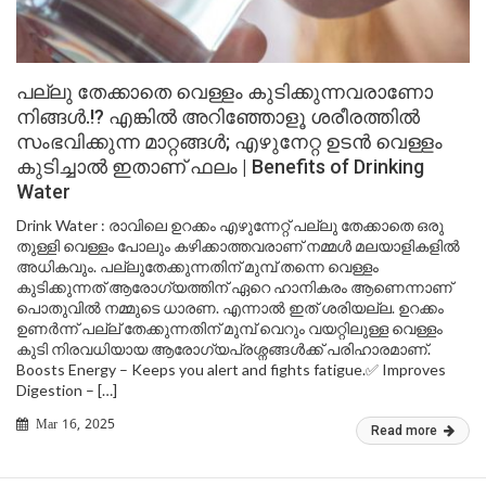
പല്ലു തേക്കാതെ വെള്ളം കുടിക്കുന്നവരാണോ
നിങ്ങൾ.!? എങ്കിൽ അറിഞ്ഞോളൂ ശരീരത്തിൽ
സംഭവിക്കുന്ന മാറ്റങ്ങൾ; എഴുനേറ്റ ഉടൻ വെള്ളം
കുടിച്ചാൽ ഇതാണ് ഫലം | Benefits of Drinking
Water
Drink Water : രാവിലെ ഉറക്കം എഴുന്നേറ്റ് പല്ലു തേക്കാതെ ഒരു
തുള്ളി വെള്ളം പോലും കഴിക്കാത്തവരാണ് നമ്മൾ മലയാളികളിൽ
അധികവും. പല്ലുതേക്കുന്നതിന് മുമ്പ് തന്നെ വെള്ളം
കുടിക്കുന്നത് ആരോഗ്യത്തിന് ഏറെ ഹാനികരം ആണെന്നാണ്
പൊതുവിൽ നമ്മുടെ ധാരണ. എന്നാൽ ഇത് ശരിയല്ല. ഉറക്കം
ഉണർന്ന് പല്ല് തേക്കുന്നതിന് മുമ്പ് വെറും വയറ്റിലുള്ള വെള്ളം
കുടി നിരവധിയായ ആരോഗ്യപ്രശ്നങ്ങൾക്ക് പരിഹാരമാണ്.
Boosts Energy – Keeps you alert and fights fatigue.✅ Improves
Digestion – […]
Mar 16, 2025
Read more