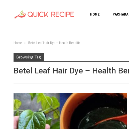
HOME
PACHAKA
Home
Betel Leaf Hair Dye – Health Benefits
Browsing Tag
Betel Leaf Hair Dye – Health Be