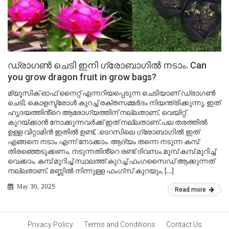
ഡ്രാഗൺ ചെടി ഇനി ഗ്രോബാഗിൽ നടാം. Can
you grow dragon fruit in grow bags?
മ്യൂസിക് ഓഫ് നൈറ്റ് എന്നറിയപ്പെടുന്ന ചെടിയാണ് ഡ്രാഗൺ
ചെടി, കൊളസ്ട്രോൾ കുറച്ച് രക്തസമ്മർദം നിയന്ത്രിക്കുന്നു, ഇത്
ഹൃദയത്തിൻ്റെ ആരോഗ്യത്തിന് നല്ലതാണ്, വെയിറ്റ്
കുറയ്ക്കാൻ നോക്കുന്നവർക്ക് ഇത് നല്ലതാണ്.പല തരത്തിൽ
ഉള്ള വിറ്റാമിൻ ഇതിൽ ഉണ്ട്, .ടെറസിലെ ഗ്രോബാഗിൽ ഇത്
എങ്ങനെ നടാം എന്ന് നോക്കാം. ആദ്യം തന്നെ നടുന്ന കമ്പ്
തിരഞ്ഞെടുക്കണം, നടുന്നതിൻ്റെ രണ്ട് ദിവസം മുമ്പ് കമ്പ് മുറിച്ച്
വെക്കാം, കമ്പ് മുറിച്ച് സ്ഥലത്ത് കുറച്ച് ഫംഗസൈഡ് ആക്കുന്നത്
നല്ലതാണ്, മണ്ണിൽ നിന്നുള്ള ഫംഗ്സ് കുറയും, […]
May 30, 2025
Read more
Privacy Policy
Terms and Conditions
Contact Us