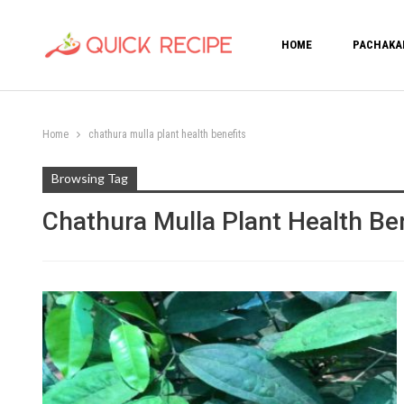
HOME
PACHAKA
Home
chathura mulla plant health benefits
Browsing Tag
Chathura Mulla Plant Health Be