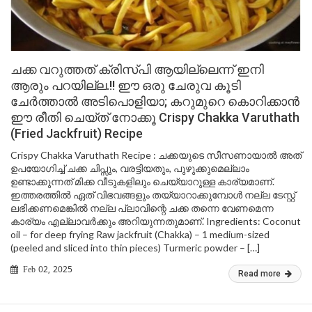
ചക്ക വറുത്തത് ക്രിസ്പി ആയില്ലെന്ന് ഇനി
ആരും പറയില്ല.!! ഈ ഒരു ചേരുവ കൂടി
ചേർത്താൽ അടിപൊളിയാ; കറുമുറെ കൊറിക്കാൻ
ഈ രീതി ചെയ്ത് നോക്കൂ Crispy Chakka Varuthath
(Fried Jackfruit) Recipe
Crispy Chakka Varuthath Recipe : ചക്കയുടെ സീസണായാൽ അത്
ഉപയോഗിച്ച് ചക്ക ചിപ്സും, വരട്ടിയതും, പുഴുക്കുമെല്ലാം
ഉണ്ടാക്കുന്നത് മിക്ക വീടുകളിലും ചെയ്യാറുള്ള കാര്യമാണ്.
ഇത്തരത്തിൽ ഏത് വിഭവങ്ങളും തയ്യാറാക്കുമ്പോൾ നല്ല ടേസ്റ്റ്
ലഭിക്കണമെങ്കിൽ നല്ല പ്ലാവിന്റെ ചക്ക തന്നെ വേണമെന്ന
കാര്യം എല്ലാവർക്കും അറിയുന്നതുമാണ്. Ingredients: Coconut
oil – for deep frying Raw jackfruit (Chakka) – 1 medium-sized
(peeled and sliced into thin pieces) Turmeric powder – […]
Feb 02, 2025
Read more