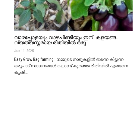
വാഴപ്പോളയും വാഴപിണ്ടിയും ഇനി കളയണ്ട..
വ്യത്യസ്തമായ രീതിയിൽ ഒരു…
Jun 11, 2025
Easy Grow Bag farming : നമ്മുടെ നാടുകളിൽ തന്നെ കിട്ടുന്ന
ഒരുപാട് സാധനങ്ങൾ കൊണ്ട് കുറഞ്ഞ രീതിയിൽ എങ്ങനെ
കൃഷി
…