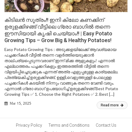
കിടിലൻ സൂത്രം!! ഇനി കിലോ കണക്കിന്
ഉരുളക്കിഴങ്ങ് വീട്ടിലെ ഗ്രോ ബാഗിൽ തന്നെ
ഈസിയായി കൃഷി ചെയ്യാം!! | Easy Potato
Growing Tips – Grow Big & Healthy Potatoes!
Easy Potato Growing Tips : അടുക്കളയിലേക്ക് ആവശ്യമായ
പച്ചക്കറികൾ വീട്ടിൽ തന്നെ വളർത്തിയെടുക്കാൻ
താല്പര്യപ്പെടുന്നവരാണ് ഇന്ന് മിക്ക ആളുകളും! എന്നാൽ
എല്ലാത്തരം പച്ചക്കറികളും ഇത്തരത്തിൽ വീട്ടിൽ തന്നെ
വിളയിപ്പിച്ചെടുക്കുക എന്നത് അത്ര എളുപ്പമുള്ള കാര്യമല്ല.
പ്രത്യേകിച്ച് ഉരുളക്കിഴങ്ങ്, ഉള്ളി,വെളുത്തുള്ളി പോലുള്ള
പച്ചക്കറികൾ കടയിൽ നിന്നും വാങ്ങുക തന്നെ വേണ്ടി വരും.
എന്നാൽ ഗ്രോ ബാഗ് ഉപയോഗിച്ച് ഉരുളക്കിഴങ്ങ് Best Potato
Growing Tips ✅ 1. Choose the Right Potatoes ✅ 2. Best […]
Mar 15, 2025
Read more
Privacy Policy
Terms and Conditions
Contact Us