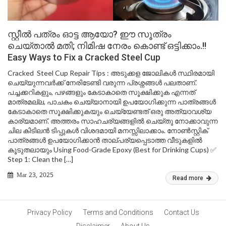
സ്റ്റീൽ പത്രം ഓട്ട ആയോ? ഈ സൂത്രം
ചെയ്‌താൽ മതി; നിമിഷ നേരം കൊണ്ട് ഒട്ടിക്കാം.!!
Easy Ways to Fix a Cracked Steel Cup
Cracked Steel Cup Repair Tips : അടുക്കള ജോലികൾ സ്ഥിരമായി
ചെയ്യുന്നവർക്ക് നേരിടേണ്ടി വരുന്ന പ്രശ്നങ്ങൾ പലതാണ്.
പച്ചക്കറികളും, പഴങ്ങളും കേടാകാതെ സൂക്ഷിക്കുക എന്നത്
മാത്രമല്ല, പാചകം ചെയ്യാനായി ഉപയോഗിക്കുന്ന പാത്രങ്ങൾ
കേടാകാതെ സൂക്ഷിക്കുകയും ചെയ്യേണ്ടത് ഒരു അത്യാവശ്യ
കാര്യമാണ്. അത്തരം സാഹചര്യങ്ങളിൽ ചെയ്തു നോക്കാവുന്ന
ചില കിടിലൻ ടിപ്പുകൾ വിശദമായി മനസ്സിലാക്കാം. നോൺസ്റ്റിക്
പാത്രങ്ങൾ ഉപയോഗിക്കാൻ താല്പര്യപ്പെടാത്ത വീടുകളിൽ
കൂടുതലായും Using Food-Grade Epoxy (Best for Drinking Cups) ✅
Step 1: Clean the […]
Mar 23, 2025
Read more
Privacy Policy
Terms and Conditions
Contact Us