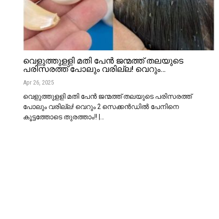
വെളുത്തുളളി മതി പേൻ ജന്മത്ത് തലയുടെ
പരിസരത്ത് പോലും വരില്ല! വെറും…
Apr 26, 2025
വെളുത്തുളളി മതി പേൻ ജന്മത്ത് തലയുടെ പരിസരത്ത്
പോലും വരില്ല! വെറും 2 സെക്കൻഡിൽ പേനിനെ
കൂട്ടത്തോടെ തുരത്താം!! |
…