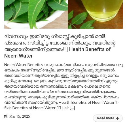
ദിവസവും ഇത് ഒരു ഗ്ലാസ്സ് കുടിച്ചാൽ മതി!
പ്രമേഹം സ്വിച്ചിട്ട പോലെ നിൽക്കും; വയറിന്റെ
ആരോഗ്യത്തിന് ഉത്തമം!! | Health Benefits of
Neem Water
Neem Water Benefits : നമുക്കെല്ലാവർക്കും സുപരിചിതമായ ഒരു
ഔഷധം ആണ് ആരിവേപ്പില. ഈ ആരിവേപ്പിലക്കു ഗുണങ്ങൾ
അനവധിയാണ്. ആര്യവേപ്പില ഇട്ടു തിളപ്പിച്ച വെള്ളം ഒരു മാസം
കുടിച്ചു നോക്കൂ. വെള്ളം കുടിക്കുന്നത് ആരോഗ്യത്തിന് ഏറ്റവും
അത്യാവശ്യമായ ഒന്നാണല്ലോ. ഭക്ഷണം പോലെ തന്നെ
ശരീരത്തിലെ ശാരീരിക പ്രവർത്തനങ്ങളെ നിയന്ത്രിക്കുകയും
ചെയ്യുന്നു. വെള്ളം കുടിക്കുന്നത് ശരീരത്തിലെ രക്തപ്രവാഹം
വർദ്ധിക്കാൻ സഹായിക്കുന്നു. Health Benefits of Neem Water ✨
Skin Benefits of Neem Water 💆‍♀️ Hair […]
Mar 15, 2025
Read more