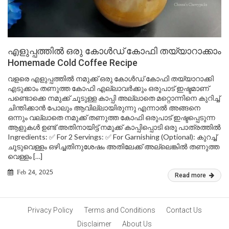
എളുപ്പത്തിൽ ഒരു കോൾഡ് കോഫി തയ്യാറാക്കാം
Homemade Cold Coffee Recipe
വളരെ എളുപ്പത്തിൽ നമുക്ക് ഒരു കോൾഡ് കോഫി തയ്യാറാക്കി
എടുക്കാം തണുത്ത കോഫി എല്ലാവർക്കും ഒരുപാട് ഇഷ്ടമാണ്
പണ്ടൊക്കെ നമുക്ക് ചൂടുള്ള കാപ്പി അല്ലാതെ മറ്റൊന്നിനെ കുറിച്ച്
ചിന്തിക്കാൻ പോലും ആവില്ലായിരുന്നു എന്നാൽ അങ്ങനെ
ഒന്നും വല്ലാതെ നമുക്ക് തണുത്ത കോഫി ഒരുപാട് ഇഷ്ടപ്പെടുന്ന
ആളുകൾ ഉണ്ട് അതിനായിട്ട് നമുക്ക് കാപ്പിപ്പൊടി ഒരു പാത്രത്തിൽ
Ingredients: ✅ For 2 Servings: ✅ For Garnishing (Optional): കുറച്ച്
ചൂടുവെള്ളം ഒഴിച്ചതിനുശേഷം അതിലേക്ക് അല്ലെങ്കിൽ തണുത്ത
വെള്ളം […]
Feb 24, 2025
Read more
Privacy Policy
Terms and Conditions
Contact Us
Disclaimer
About Us