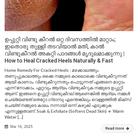
ഉപ്പുറ്റി വിണ്ടു കീറൽ ഒറ്റ ദിവസത്തിൽ മാറ്റാം;
ഇതൊരു തുള്ളി തടവിയാൽ മതി, കാൽ
വിണ്ടുകീറൽ അകറ്റി പാദങ്ങൾ മൃദുലമാക്കുന്നു |
How to Heal Cracked Heels Naturally & Fast
Home Remedy For Cracked Heels : മഴക്കാലത്തും
തണുപ്പുകാലത്തും ഒക്കെ നമ്മുടെ കാലൊക്കെ വിണ്ടുകീറുന്നത്
ആയി കാണാം. വിണ്ടുകീറുന്നതും പൊട്ടുന്നത് എങ്ങനെ മാറ്റാം
എന്ന് നോക്കാം. ഏറ്റവും ആദ്യം വിണ്ടുകീറുക നമ്മുടെ ഉപ്പൂറ്റി
ആണ്. ഇങ്ങനെ ഉപ്പൂറ്റി വിണ്ടുകീറല് ആണെങ്കിൽ ആദ്യം നമ്മൾ
ചെയ്യേണ്ടത് തെറ്റോ ഗ്രാമ്പു എന്തെങ്കിലും വെള്ളത്തിൽ മിക്സ്
ചെയ്ത് നമ്മുടെ കാലം നന്നായി ഒന്ന് കഴുകി എടുക്കുക
എന്നുള്ളതാണ്. Soak & Exfoliate (Softens Dead Skin) 🔹 Warm
Water […]
Mar 16, 2025
Read more