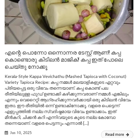
എന്റെ പൊന്നോ ഒന്നൊന്നര ടേസ്റ്റ് ആണ്! കപ്പ
കൊണ്ടൊരു കിടിലൻ മാജിക്! കപ്പ ഇത് പോലെ
ചെയ്തു നോക്കൂ
Kerala-Style Kappa Vevichathu (Mashed Tapioca with Coconut)
Variety Tapioca Recipe: കപ്പ നമ്മൾ മലയാളികളുടെ ഏറ്റവും
പ്രിയപ്പെട്ട ഒരു വിഭവം തന്നെയാണ്. കപ്പ കൊണ്ട് പല
രീതിയിലുള്ള ഫുഡ്‌ ഉണ്ടാക്കി കഴിക്കുന്നവരാണ് നമ്മൾ എങ്കിലും
എന്നും വെറൈറ്റി ആഗ്രഹിക്കുന്നവർക്കായി ഒരു കിടിലൻ വിഭവം
ഇതാ. ഈ രീതിയിൽ ഒന്ന് ഉണ്ടാകിനോക്കൂ. വളരെ പെട്ടെന്ന്
എളുപ്പത്തിൽ നല്ല സ്വദിഷ്ഠമായ വിഭവം ഉണ്ടാക്കാം. ഇത്
മീൻകറി, ചിക്കൻ കറി എന്നിവയുടെ കൂടെ നല്ല കോമ്പോ
തന്നെയാണ്. വളരെ പെട്ടന്നും എന്നാൽ […]
Jun 10, 2025
Read more