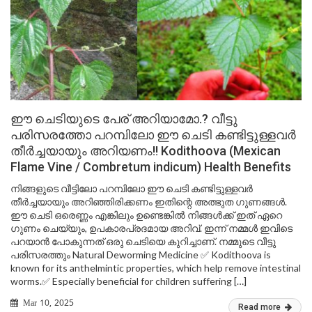
ഈ ചെടിയുടെ പേര് അറിയാമോ.? വീട്ടു
പരിസരത്തോ പറമ്പിലോ ഈ ചെടി കണ്ടിട്ടുള്ളവർ
തീർച്ചയായും അറിയണം!! Kodithoova (Mexican
Flame Vine / Combretum indicum) Health Benefits
നിങ്ങളുടെ വീട്ടിലോ പറമ്പിലോ ഈ ചെടി കണ്ടിട്ടുള്ളവർ
തീർച്ചയായും അറിഞ്ഞിരിക്കണം ഇതിന്റെ അത്ഭുത ഗുണങ്ങൾ.
ഈ ചെടി ഒരെണ്ണം എങ്കിലും ഉണ്ടെങ്കിൽ നിങ്ങൾക്ക് ഇത് ഏറെ
ഗുണം ചെയ്യും, ഉപകാരപ്രദമായ അറിവ്. ഇന്ന് നമ്മൾ ഇവിടെ
പറയാൻ പോകുന്നത് ഒരു ചെടിയെ കുറിച്ചാണ്. നമ്മുടെ വീട്ടു
പരിസരത്തും Natural Deworming Medicine ✅ Kodithoova is
known for its anthelmintic properties, which help remove intestinal
worms.✅ Especially beneficial for children suffering […]
Mar 10, 2025
Read more