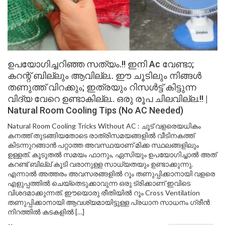
ഉപയോഗിച്ചറിഞ്ഞ സത്യം.!! ഇനി Ac വേണ്ടാ;
കറന്റ് ബില്ലും ആവില്ല.. ഈ ചൂടിലും നിങ്ങൾ
തണുത്ത് വിറക്കും; ഇത്രയും റിസൾട്ട് കിട്ടുന്ന
വിദ്യ വേറെ ഉണ്ടാകില്ല.. ഒരു രൂപ ചിലവില്ല.!! |
Natural Room Cooling Tips (No AC Needed)
Natural Room Cooling Tricks Without AC : ചൂട് വളരെയധികം
കനത്ത് തുടങ്ങിയതോടെ രാത്രിസമയങ്ങളിൽ വീടിനകത്ത്
കിടന്നുറങ്ങാൻ പറ്റാത്ത അവസ്ഥയാണ് മിക്ക സ്ഥലങ്ങളിലും
ഉള്ളത്. കൂടുതൽ സമയം ഫാനും, ഏസിയും ഉപയോഗിച്ചാൽ അത്
കറണ്ട് ബില്ല് കൂടി വരാനുള്ള സാധ്യതയും ഉണ്ടാക്കുന്നു.
എന്നാൽ അത്തരം അവസരങ്ങളിൽ റൂം തണുപ്പിക്കാനായി വളരെ
എളുപ്പത്തിൽ ചെയ്തെടുക്കാവുന്ന ഒരു ട്രിക്കാണ് ഇവിടെ
വിശദമാക്കുന്നത്. ഈയൊരു രീതിയിൽ റൂം Cross Ventilation
തണുപ്പിക്കാനായി ആവശ്യമായിട്ടുള്ള പ്രധാന സാധനം ഗ്രീൻ
നിറത്തിൽ കടകളിൽ […]