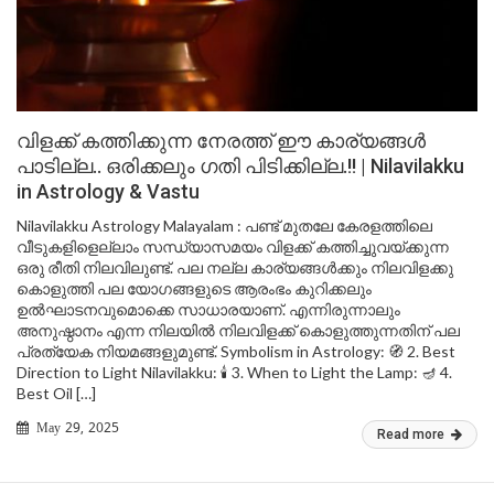
വിളക്ക് കത്തിക്കുന്ന നേരത്ത് ഈ കാര്യങ്ങൾ
പാടില്ല.. ഒരിക്കലും ഗതി പിടിക്കില്ല.!! | Nilavilakku
in Astrology & Vastu
Nilavilakku Astrology Malayalam : പണ്ട് മുതലേ കേരളത്തിലെ
വീടുകളിളെല്ലാം സന്ധ്യാസമയം വിളക്ക് കത്തിച്ചുവയ്ക്കുന്ന
ഒരു രീതി നിലവിലുണ്ട്. പല നല്ല കാര്യങ്ങൾക്കും നിലവിളക്കു
കൊളുത്തി പല യോഗങ്ങളുടെ ആരംഭം കുറിക്കലും
ഉൽഘാടനവുമൊക്കെ സാധാരയാണ്. എന്നിരുന്നാലും
അനുഷ്ഠാനം എന്ന നിലയിൽ നിലവിളക്ക് കൊളുത്തുന്നതിന് പല
പ്രത്യേക നിയമങ്ങളുമുണ്ട്. Symbolism in Astrology: 🧭 2. Best
Direction to Light Nilavilakku: 🕯️ 3. When to Light the Lamp: 🪔 4.
Best Oil […]
May 29, 2025
Read more