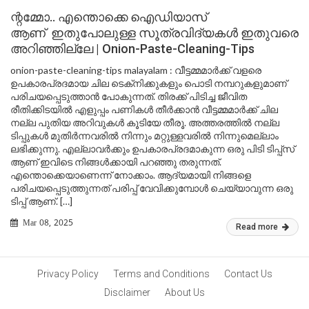
ന്റമ്മോ.. എന്തൊക്കെ ഐഡിയാസ്
ആണ് ഇതുപോലുള്ള സൂത്രവിദ്യകൾ ഇതുവരെ
അറിഞ്ഞില്ലേ | Onion-Paste-Cleaning-Tips
onion-paste-cleaning-tips malayalam : വീട്ടമ്മമാർക്ക് വളരെ
ഉപകാരപ്രദമായ ചില ടെക്‌നിക്കുകളും പൊടി നമ്പറുകളുമാണ്
പരിചയപ്പെടുത്താൻ പോകുന്നത്. തിരക്ക് പിടിച്ച ജീവിത
രീതിക്കിടയിൽ എളുപ്പം പണികൾ തീർക്കാൻ വീട്ടമ്മമാർക്ക് ചില
നല്ല പുതിയ അറിവുകൾ കൂടിയേ തീരൂ. അത്തരത്തിൽ നല്ല
ടിപ്പുകൾ മുതിർന്നവരിൽ നിന്നും മറ്റുള്ളവരിൽ നിന്നുമെല്ലാം
ലഭിക്കുന്നു. എല്ലാവർക്കും ഉപകാരപ്രദമാകുന്ന ഒരു പിടി ടിപ്പ്സ്
ആണ് ഇവിടെ നിങ്ങൾക്കായി പറഞ്ഞു തരുന്നത്.
എന്തൊക്കെയാണെന്ന് നോക്കാം. ആദ്യമായി നിങ്ങളെ
പരിചയപ്പെടുത്തുന്നത് പരിപ്പ് വേവിക്കുമ്പോൾ ചെയ്യാവുന്ന ഒരു
ടിപ്പ് ആണ്. […]
Mar 08, 2025
Read more
Privacy Policy
Terms and Conditions
Contact Us
Disclaimer
About Us