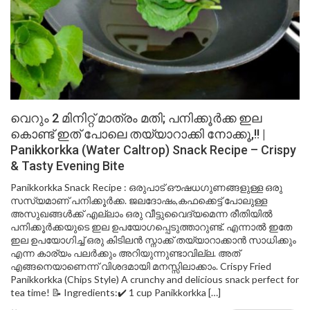
വെറും 2 മിനിറ്റ് മാത്രം മതി; പനിക്കൂർക്ക ഇല
കൊണ്ട് ഇത് പോലെ തയ്യാറാക്കി നോക്കൂ,!! |
Panikkorkka (Water Caltrop) Snack Recipe – Crispy
& Tasty Evening Bite
Panikkorkka Snack Recipe : ഒരുപാട് ഔഷധഗുണങ്ങളുള്ള ഒരു
സസ്യമാണ് പനിക്കൂർക്ക. ജലദോഷം,കഫക്കെട്ട് പോലുള്ള
അസുഖങ്ങൾക്ക് എല്ലാം ഒരു വീട്ടുവൈദ്യമെന്ന രീതിയിൽ
പനിക്കൂർക്കയുടെ ഇല ഉപയോഗപ്പെടുത്താറുണ്ട്. എന്നാൽ ഇതേ
ഇല ഉപയോഗിച്ച് ഒരു കിടിലൻ സ്നാക്ക് തയ്യാറാക്കാൻ സാധിക്കും
എന്ന കാര്യം പലർക്കും അറിയുന്നുണ്ടാവില്ല. അത്
എങ്ങനെയാണെന്ന് വിശദമായി മനസ്സിലാക്കാം. Crispy Fried
Panikkorkka (Chips Style) A crunchy and delicious snack perfect for
tea time! 📝 Ingredients:✔️ 1 cup Panikkorkka […]