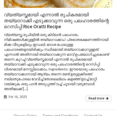
വ്യത്യസ്തമായി എന്നാൽ രുചികരമായി
തയ്യാറാക്കി എടുക്കാവുന്ന ഒരു പലഹാരത്തിന്റെ
റെസിപ്പി Rice Oratti Recipe
വ്യത്യസ്ത രുചിയിൽ ഒരു കിടിലൻ പലഹാരം
നിമിഷങ്ങൾക്കുള്ളിൽ തയ്യാറാക്കാം! പ്രഭാതഭക്ഷണത്തിനായി
മിക്ക വീടുകളിലും ഇഡലി, ദോശ പോലുള്ള
പലഹാരങ്ങളായിരിക്കും സ്ഥിരമായി തയ്യാറാക്കാറുള്ളത്.
എന്നാൽ അതിനായി തയ്യാറാക്കുന്ന മാവ് ഉപയോഗിച്ചുകൊണ്ട്
തന്നെ കുറച്ച് വ്യത്യസ്തമായി എന്നാൽ രുചികരമായി
തയ്യാറാക്കി എടുക്കാവുന്ന ഒരു പലഹാരത്തിന്റെ റെസിപ്പി
വിശദമായി മനസ്സിലാക്കാം. Ingredients: ഈയൊരു പലഹാരം
തയ്യാറാക്കാനായി ആദ്യം തന്നെ രണ്ട് ഉരുളക്കിഴങ്ങ്
നല്ലതുപോലെ വേവിച്ച് തോലെല്ലാം കളഞ്ഞ് ഉടച്ച് മാറ്റി
വയ്ക്കുക. ഒരു പാൻ അടുപ്പത്ത് വച്ച് ചൂടായി വരുമ്പോൾ
അതിലേക്ക് […]
Feb 16, 2025
Read more
Privacy Policy
Terms and Conditions
Contact Us