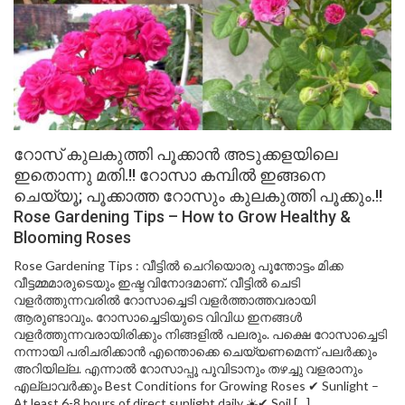
റോസ് കുലകുത്തി പൂക്കാൻ അടുക്കളയിലെ
ഇതൊന്നു മതി.!! റോസാ കമ്പിൽ ഇങ്ങനെ
ചെയ്യൂ; പൂക്കാത്ത റോസും കുലകുത്തി പൂക്കും.!!
Rose Gardening Tips – How to Grow Healthy &
Blooming Roses
Rose Gardening Tips : വീട്ടിൽ ചെറിയൊരു പൂന്തോട്ടം മിക്ക
വീട്ടമ്മമാരുടെയും ഇഷ്ട വിനോദമാണ്. വീട്ടിൽ ചെടി
വളർത്തുന്നവരിൽ റോസാച്ചെടി വളർത്താത്തവരായി
ആരുണ്ടാവും. റോസാച്ചെടിയുടെ വിവിധ ഇനങ്ങൾ
വളർത്തുന്നവരായിരിക്കും നിങ്ങളിൽ പലരും. പക്ഷെ റോസാച്ചെടി
നന്നായി പരിചരിക്കാൻ എന്തൊക്കെ ചെയ്യണമെന്ന് പലർക്കും
അറിയില്ല. എന്നാൽ റോസാപ്പൂ പൂവിടാനും തഴച്ചു വളരാനും
എല്ലാവർക്കും Best Conditions for Growing Roses ✔ Sunlight –
At least 6-8 hours of direct sunlight daily ☀️✔ Soil […]