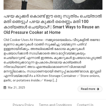
പഴയ കുക്കർ കൊണ്ട് ഈ ഒരു സൂത്രം ചെയ്താൽ
മതി ഞെട്ടും! പഴയ കുക്കർ ഒരെണ്ണം മതി 100
കാര്യങ്ങൾ ചെയ്യാം!! | Smart Ways to Reuse an
Old Pressure Cooker at Home
Old Cooker Uses At Home : നമ്മുടെയെല്ലാം വീടുകളിൽ രണ്ടോ
മൂന്നോ കുക്കറുകൾ വാങ്ങി സൂക്ഷിച്ചു വയ്ക്കുന്ന പതിവ്
ഉള്ളതായിരിക്കും. അതല്ലെങ്കിൽ കേടായ കുക്കറുകൾ
ഉപയോഗിക്കാൻ സാധിക്കാതെ അവ മാറ്റിവയ്ക്കുകയും
ചെയ്യാറുണ്ട്. എന്നാൽ ഇത്തരം കുക്കറുകൾ ഉപയോഗപ്പെടുത്തി
ചെയ്തെടുക്കാവുന്ന ഉപകാരപ്രദമായ കാര്യങ്ങൾ
നിരവധിയാണ്. അവ എന്തെല്ലാമാണെന്ന് വിശദമായി
മനസ്സിലാക്കാം. സാധാരണയായി തണുപ്പ് കാലത്ത് ദോശ, ഇഡ്ഡലി
എന്നിവയ്ക്കായി As a Kitchen Storage Container ✅ Store onions,
garlic, or potatoes inside.✅ Keep […]
Mar 21, 2025
Read more
Privacy Policy
Terms and Conditions
Contact Us