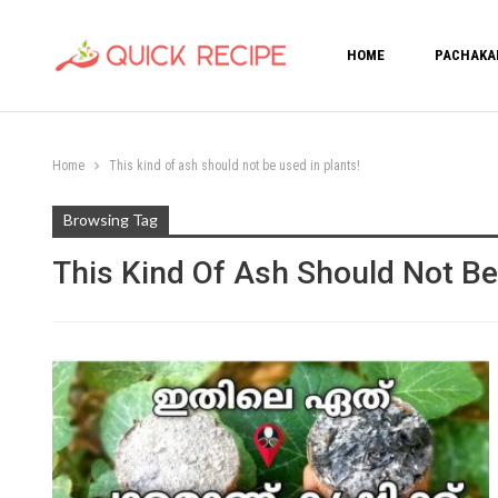
HOME
PACHAKA
Home
This kind of ash should not be used in plants!
Browsing Tag
This Kind Of Ash Should Not Be