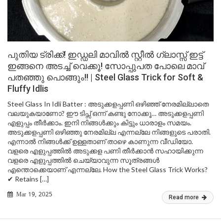
പുതിയ ട്രിക്ക്! ഇഡ്ഡലി മാവിൽ സ്റ്റീൽ ഗ്ലാസ്സ് ഇട്ട്
ഇങ്ങനെ അടച്ച് വെക്കൂ! സോപ്പുപത പോലെ മാവ്
പതഞ്ഞു പൊങ്ങും!! | Steel Glass Trick for Soft &
Fluffy Idlis
Steel Glass In Idli Batter : അടുക്കളപ്പണി ഒഴിഞ്ഞ് നേരമില്ലാതെ
വലയുകയാണോ? ഈ ടിപ്സ് ഒന്ന് കണ്ടു നോക്കൂ… അടുക്കളപ്പണി
എളുപ്പം തീർക്കാം. ഇനി നിങ്ങൾക്കും കിട്ടും ധാരാളം സമയം.
അടുക്കളപ്പണി ഒഴിഞ്ഞു നേരമില്ല എന്നല്ലേ നിങ്ങളുടെ പരാതി.
എന്നാൽ നിങ്ങൾക്ക് ഉള്ളതാണ് താഴെ കാണുന്ന വീഡിയോ.
വളരെ എളുപ്പത്തിൽ അടുക്കള പണി തീർക്കാൻ സഹായിക്കുന്ന
വളരെ എളുപ്പത്തിൽ ചെയ്യാവുന്ന സൂത്രങ്ങൾ
എന്തൊക്കെയാണ് എന്നല്ലേ. How the Steel Glass Trick Works?
✔ Retains […]
Mar 19, 2025
Read more