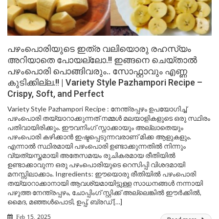
പഴംപൊരിയുടെ ഇത്ര വലിയൊരു രഹസ്യം
അറിയാതെ പോയല്ലോ.!! ഇങ്ങനെ ചെയ്‌താൽ
പഴംപൊരി പൊങ്ങിവരും.. സോഫ്റ്റാവും എണ്ണ
കുടിക്കില്ല.!! | Variety Style Pazhampori Recipe –
Crispy, Soft, and Perfect
Variety Style Pazhampori Recipe : നേന്ത്രപ്പഴം ഉപയോഗിച്ച്
പഴംപൊരി തയ്യാറാക്കുന്നത് നമ്മൾ മലയാളികളുടെ ഒരു സ്ഥിരം
പതിവായിരിക്കും. ഈവനിംഗ് സ്നാക്കായും അല്ലാതെയും
പഴംപൊരി കഴിക്കാൻ ഇഷ്ടപ്പെടുന്നവരാണ് മിക്ക ആളുകളും.
എന്നാൽ സ്ഥിരമായി പഴംപൊരി ഉണ്ടാക്കുന്നതിൽ നിന്നും
വ്യത്യസ്തമായി അതേസമയം രുചികരമായ രീതിയിൽ
ഉണ്ടാക്കാവുന്ന ഒരു പഴംപൊരിയുടെ റെസിപ്പി വിശദമായി
മനസ്സിലാക്കാം. Ingredients: ഈയൊരു രീതിയിൽ പഴംപൊരി
തയ്യാറാക്കാനായി ആവശ്യമായിട്ടുള്ള സാധനങ്ങൾ നന്നായി
പഴുത്ത നേന്ത്രപ്പഴം, ചോപ്പിംഗ് സ്റ്റിക്ക് അല്ലെങ്കിൽ ഈർക്കിൽ,
മൈദ, മഞ്ഞൾപൊടി, ഉപ്പ്, ബ്രഡ് […]
Feb 15, 2025