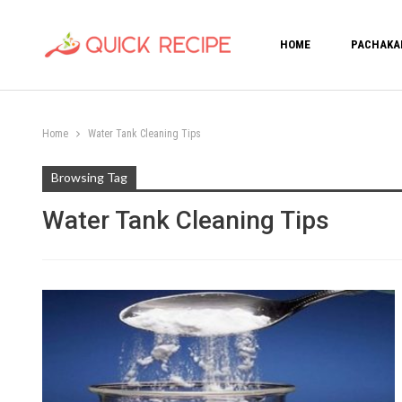
HOME
PACHAKA
Home
Water Tank Cleaning Tips
Browsing Tag
Water Tank Cleaning Tips