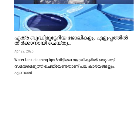
എത്ര ബുദ്ധിമുട്ടേറിയ ജോലികളും എളുപ്പത്തിൽ
തീർക്കാനായി ചെയ്തു…
Apr 29, 2025
Water tank cleaning tips !വീട്ടിലെ ജോലികളിൽ ഒരുപാട്
സമയമെടുത്ത് ചെയ്യേണ്ടതാണ് പല കാര്യങ്ങളും.
എന്നാൽ
…