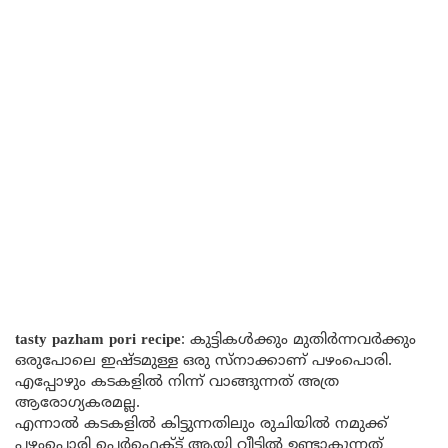
tasty pazham pori recipe
: കുട്ടികൾക്കും മുതിർന്നവർക്കും
ഒരുപോലെ ഇഷ്ടമുള്ള ഒരു സ്നാക്കാണ് പഴംപൊരി.
എപ്പോഴും കടകളിൽ നിന്ന് വാങ്ങുന്നത് അത്ര
ആരോഗ്യകരമല്ല.
എന്നാൽ കടകളിൽ കിട്ടുന്നതിലും രുചിയിൽ നമുക്ക്
പഴംപൊരി പെർഫെക്ട് ആയി വീട്ടിൽ ഉണ്ടാകുന്നത്