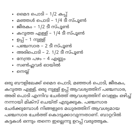
മൈദ പൊടി – 1/2 കപ്പ്
മഞ്ഞൾ പൊടി – 1/4 ടീ സ്പൂൺ
ജീരകം – 1/2 ടീ സ്പൂൺ
കറുത്ത എള്ള് – 1/4 ടീ സ്പൂൺ
ഉപ്പ് – 1 നുള്ള്
പഞ്ചസാര – 2 ടീ സ്പൂൺ
അരിപൊടി – 2. 1/2 ടീ സ്പൂൺ
നേന്ത്ര പഴം – 4 എണ്ണം
സൺഫ്ലവർ ഓയിൽ
നെയ്യ്
ഒരു ബൗളിലേക്ക് മൈദ പൊടി, മഞ്ഞൾ പൊടി, ജീരകം,
കറുത്ത എള്ള്, ഒരു നുള്ള് ഉപ്പ് ആവശ്യത്തിന് പഞ്ചസാര,
അരി പൊടി എന്നിവ ചേർത്ത് ആവശ്യത്തിന് വെള്ളം ഒഴിച്ച്
നന്നായി മിക്സ് ചെയ്ത് എടുക്കുക. പഞ്ചസാര
ചേർക്കുമ്പോൾ നിങ്ങളുടെ മധുരത്തിന് ആവശ്യമായ
പഞ്ചസാര ചേർത്ത് കൊടുക്കാവുന്നതാണ്. ബാറ്ററിൽ
കട്ടകൾ ഒന്നും തന്നെ ഇല്ലെന്നു ഉറപ്പ് വരുത്തുക.