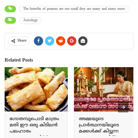
The benefits of peanuts are not small they are many and many more.
Astrology
Share
Related Posts
ഗോതമ്പുപൊടി മാത്രം
അമ്മയുടെ
മതി ഈ ഒരു കിടിലൻ
പ്രാർത്ഥനയിലൂടെ
പലഹാരം
മക്കൾക്ക് കിട്ടുന്ന
തയ്യാറാക്കാൻ Wheat
സൗഭാഗ്യങ്ങൾ The