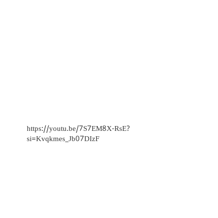
https://youtu.be/7S7EM8X-RsE?
si=Kvqkmes_Jb07DIzF