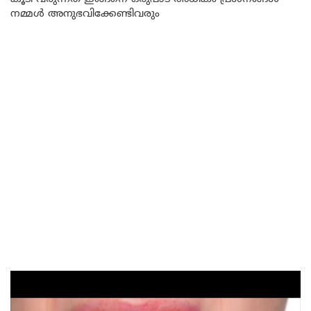
നമ്മൾ അനുഭവിക്കേണ്ടിവരും