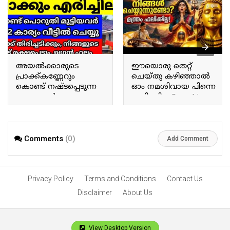
അയൽക്കാരുടെ
ഈയൊരു തെറ്റ്
പ്രാക്ക്കണ്ണേറും
ചെയ്തു കഴിഞ്ഞാൽ
കൊണ്ട് നഷ്ടപ്പെടുന്ന
ഓം നമശിവായ പിന്നെ
കാര്യങ്ങൾ
ഫലിക്കില്ല Once this
എന്തൊക്കെയാണ്
mistake is committed, ‘Om
What are the things lost
Namah Shivaya’ will no
due to the malevolent gaze
longer yield results.
of neighbors?
Comments
(0)
Add Comment
Privacy Policy
Terms and Conditions
Contact Us
Disclaimer
About Us
View Desktop Version