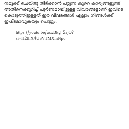
നമുക്ക് ചെയ്തു തീർക്കാൻ പറ്റുന്ന കുറെ കാര്യങ്ങളുണ്ട്
അതിനെക്കുറിച്ച് പൂർണമായിട്ടുള്ള വിവരങ്ങളാണ് ഇവിടെ
കൊടുത്തിട്ടുള്ളത് ഈ വിവരങ്ങൾ എല്ലാം നിങ്ങൾക്ക്
ഇഷ്ടമാവുകയും ചെയ്യും.
https://youtu.be/ucxBkg_5ajQ?
si=H2lhX4USVTMXmNpo