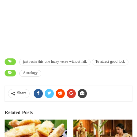
just recite this one lucky verse without fail.
To attract good luck
Astrology
Share
Related Posts