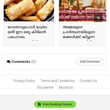
ഗോതമ്പുപൊടി മാത്രം
അമ്മയുടെ
മതി ഈ ഒരു കിടിലൻ
പ്രാർത്ഥനയിലൂടെ
പലഹാരം
മക്കൾക്ക് കിട്ടുന്ന
തയ്യാറാക്കാൻ Wheat
സൗഭാഗ്യങ്ങൾ The
flour is all you need to
blessings children receive
prepare this fantastic
through a mother’s
snack.
prayers.
Comments
(0)
Add Comment
Privacy Policy
Terms and Conditions
Contact Us
Disclaimer
About Us
View Desktop Version