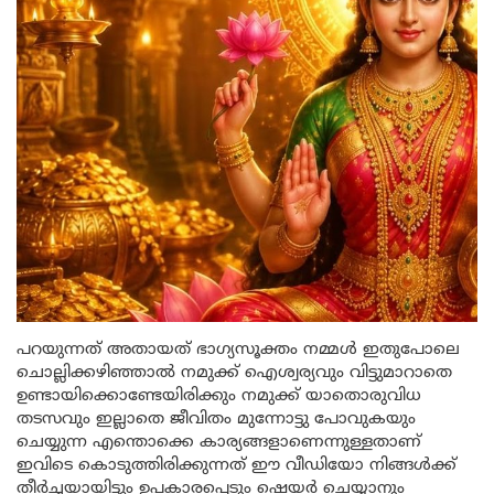
പറയുന്നത് അതായത് ഭാഗ്യസൂക്തം നമ്മൾ ഇതുപോലെ
ചൊല്ലിക്കഴിഞ്ഞാൽ നമുക്ക് ഐശ്വര്യവും വിട്ടുമാറാതെ
ഉണ്ടായിക്കൊണ്ടേയിരിക്കും നമുക്ക് യാതൊരുവിധ
തടസവും ഇല്ലാതെ ജീവിതം മുന്നോട്ടു പോവുകയും
ചെയ്യുന്ന എന്തൊക്കെ കാര്യങ്ങളാണെന്നുള്ളതാണ്
ഇവിടെ കൊടുത്തിരിക്കുന്നത് ഈ വീഡിയോ നിങ്ങൾക്ക്
തീർച്ചയായിട്ടും ഉപകാരപ്പെടും ഷെയർ ചെയ്യാനും