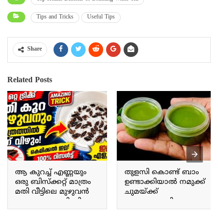
Tips and Tricks
Useful Tips
Share
Related Posts
ആ കുറച്ച് എണ്ണയും
തുളസി കൊണ്ട് ബാം
ഒരു ബിസ്ക്കറ്റ് മാത്രം
ഉണ്ടാക്കിയാൽ നമുക്ക്
മതി വീട്ടിലെ മുഴുവൻ
ചുമയ്ക്ക്
പാറ്റയും പോയി കിട്ടും.
ജലദോഷത്തിനും
Just a little bit of that oil
ഇതൊരു പരിഹാരം