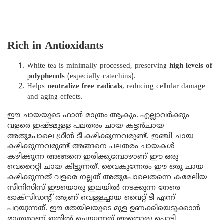
Rich in Antioxidants
White tea is minimally processed, preserving
high levels of
polyphenols
(especially catechins).
Helps
neutralize free radicals
, reducing cellular damage
and aging effects.
ഈ ചായയുടെ ഫാൻ മാത്രം ആകും. എല്ലാവർക്കും
വളരെ ഇഷ്ടമുള്ള പലതരം ചായ കട്ടൻചായ
അതുപോലെ ഗ്രീൻ ടീ കഴിക്കുന്നവരുണ്ട്. ഇഞ്ചി ചായ
കഴിക്കുന്നവരുണ്ട് അങ്ങനെ പലതരം ചായകൾ
കഴിക്കുന്ന അങ്ങനെ ഇരിക്കുമ്പോഴാണ് ഈ ഒരു
വെറൈറ്റി ചായ കിട്ടുന്നത്. വൈകുന്നേരം ഈ ഒരു ചായ
കഴിക്കുന്നത് വളരെ നല്ലത് അതുപോലെതന്നെ കമേലിയ
സീനിസിസ് ഈയൊരു ഇലയിൽ നടക്കുന്ന നേരെ
ഓക്സിഡന്റ് ആണ് വെള്ളച്ചായ വൈറ്റ് ടീ എന്ന്
പറയുന്നത്. ഈ തേയിലയുടെ മുള ഉണക്കിയെടുക്കാൻ
മാത്രമാണ് ഇതിൽ ചെയ്യുന്നത് അതൊരു പൊടി