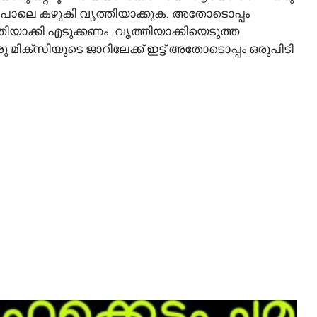
പോലെ കഴുകി വൃത്തിയാക്കുക. അതോടൊപ്പം
ാക്കി എടുക്കണം. വൃത്തിയാക്കിയെടുത്ത
മിക്സിയുടെ ജാറിലേക്ക് ഇട്ട് അതോടൊപ്പം ഒരുപിടി