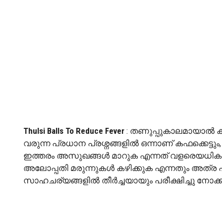
Thulsi Balls To Reduce Fever
: തണുപ്പുകാലമായാൽ ക
വരുന്ന പ്രധാന പ്രശ്നങ്ങളിൽ ഒന്നാണ് കഫക്കെട്ട
ഇത്തരം അസുഖങ്ങൾ മാറുക എന്നത് വളരെയധികം ബു
അലോപ്പതി മരുന്നുകൾ കഴിക്കുക എന്നതും അത്
സാഹചര്യങ്ങളിൽ തീർച്ചയായും പരീക്ഷിച്ചു നോക്ക