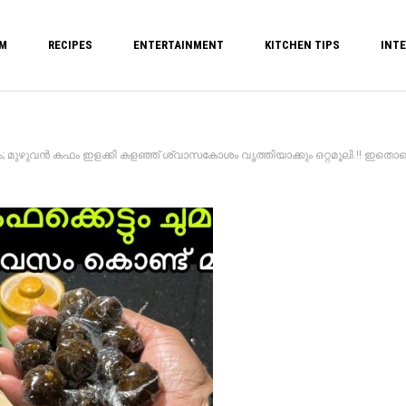
M
RECIPES
ENTERTAINMENT
KITCHEN TIPS
INTE
 മുഴുവൻ കഫം ഇളക്കി കളഞ്ഞ് ശ്വാസകോശം വൃത്തിയാക്കും ഒറ്റമൂലി.!! ഇതൊരെണ്ണം ക