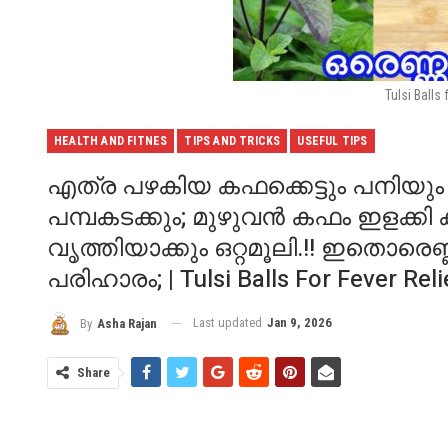
Tulsi Balls 
HEALTH AND FITNES
TIPS AND TRICKS
USEFUL TIPS
എത്ര പഴകിയ കഫക്കെട്ടും പനിയും 
പമ്പകടക്കും; മുഴുവൻ കഫം ഇളക്
വൃത്തിയാക്കും ഒറ്റമൂലി.!! ഇതൊരെണ്
പരിഹാരം; | Tulsi Balls For Fever Reli
Last updated
Jan 9, 2026
By
Asha Rajan
Share