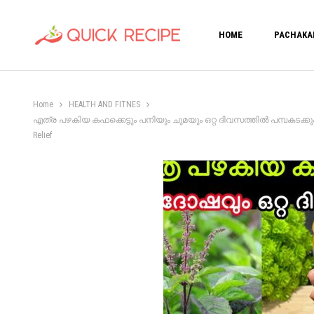
HOME
PACHAKA
Home
HEALTH AND FITNES
എത്ര പഴകിയ കഫക്കെട്ടും പനിയും ചുമയും ഒറ്റ ദിവസത്തിൽ പമ്പകടക്കും;
Relief