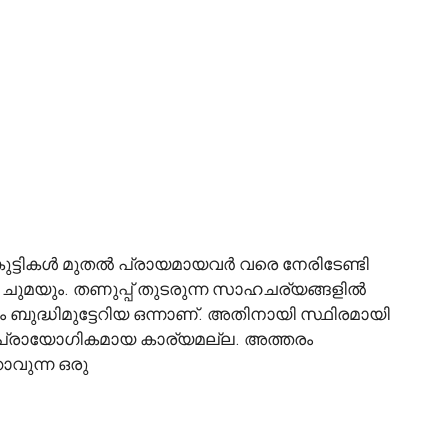
ുട്ടികൾ മുതൽ പ്രായമായവർ വരെ നേരിടേണ്ടി
ും, ചുമയും. തണുപ്പ് തുടരുന്ന സാഹചര്യങ്ങളിൽ
ദ്ധിമുട്ടേറിയ ഒന്നാണ്. അതിനായി സ്ഥിരമായി
ര പ്രായോഗികമായ കാര്യമല്ല. അത്തരം
ാവുന്ന ഒരു