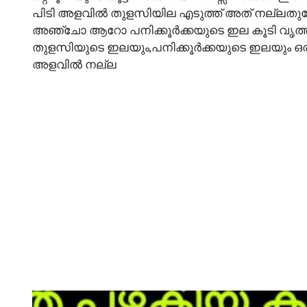
പിടി അളവിൽ തുളസിയില എടുത്ത് അത് നല്ലതു
അഞ്ചോ ആറോ പനിക്കൂർക്കയുടെ ഇല കൂടി വൃത്തിയ
തുളസിയുടെ ഇലയും,പനിക്കൂർക്കയുടെ ഇലയും ഒരു 
അളവിൽ നല്ല