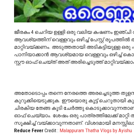
ജീരകം 4 ചെറിയ ഉള്ളി ഒരു വലിയ കഷണം ഇഞ്ചി വൃത
ആവശ്യത്തിന് വെള്ളവും ഒഴിച്ച് പേസ്റ്റ് രൂപത്തിൽ
മാറ്റിവയ്ക്കണം. അടുത്തതായി അടികട്ടിയുള്ള ഒരു പ
പാനിയാക്കാൻ ആവശ്യമായ വെള്ളവും ഒഴിച്ച് കൊ
സ്റ്റൗ ഓഫ് ചെയ്ത് അത് അരിച്ചെടുത്ത് മാറ്റിവയ്ക്ക
അതോടൊപ്പം തന്നെ നേരത്തെ അരച്ചെടുത്ത തുളസ
കുറുക്കിയെടുക്കുക. ഈയൊരു കൂട്ട് ചെറുതായി ക
ചിരകിയ തേങ്ങ കൂടി ചേർത്തു കൊടുക്കാവുന്നതാണ്.
ഓഫ് ചെയ്യാം. ശേഷം ഒരു പാത്രത്തിലേക്ക് മാറ്റ
സൂക്ഷിച്ച് വയ്ക്കാവുന്നതാണ്. വിശദമായി മനസ്
Reduce Fever
Credit :
Malappuram Thatha Vlogs by Ayishu