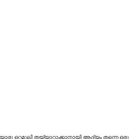
ഈയൊരു ഒറ്റമൂലി തയ്യാറാക്കാനായി ആദ്യം തന്നെ ഒരു