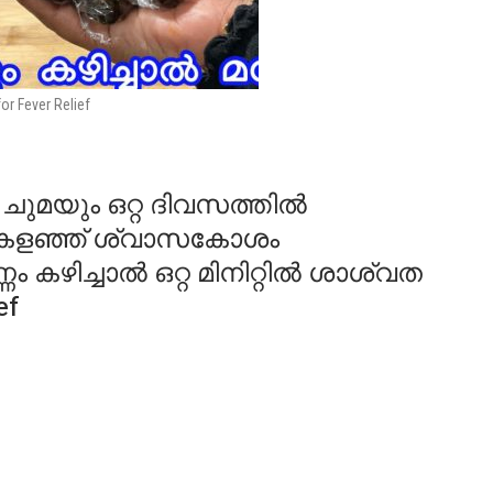
for Fever Relief
ചുമയും ഒറ്റ ദിവസത്തിൽ
കി കളഞ്ഞ് ശ്വാസകോശം
ണം കഴിച്ചാൽ ഒറ്റ മിനിറ്റിൽ ശാശ്വത
ef