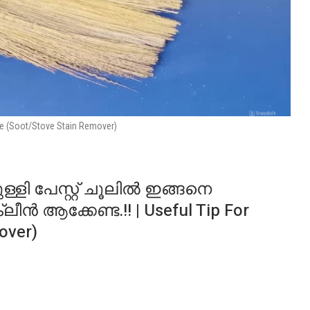
ste (Soot/Stove Stain Remover)
ളി പേസ്റ്റ് ചൂലിൽ ഇങ്ങനെ
ലീൻ ആക്കേണ്ട.!! | Useful Tip For
over)