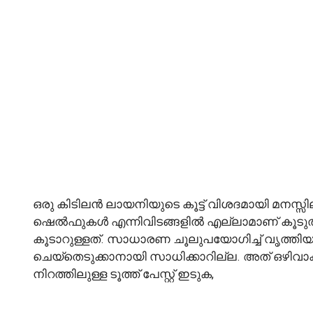
ഒരു കിടിലൻ ലായനിയുടെ കൂട്ട് വിശദമായി മനസ്സില
ഷെൽഫുകൾ എന്നിവിടങ്ങളിൽ എല്ലാമാണ് കൂടു
കൂടാറുള്ളത്. സാധാരണ ചൂലുപയോഗിച്ച് വൃത്ത
ചെയ്തെടുക്കാനായി സാധിക്കാറില്ല. അത് ഒഴിവാക്ക
നിറത്തിലുള്ള ടൂത്ത് പേസ്റ്റ് ഇടുക,