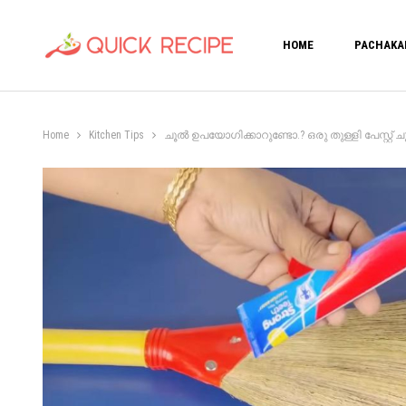
HOME
PACHAKA
Home
Kitchen Tips
ചൂൽ ഉപയോഗിക്കാറുണ്ടോ.? ഒരു തുള്ളി പേസ്റ്റ് ചൂലി