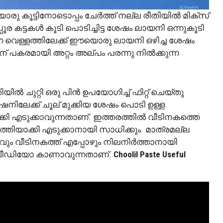
ു കൂട്ടിനോടൊപ്പം ചേർത്ത് നല്ല രീതിയിൽ മിക്സ്
ൂര കട്ടകൾ കൂടി പൊടിച്ചിട്ട ശേഷം ലായനി ഒന്നുകൂടി
ന്ന വെള്ളത്തിലേക്ക് ഈയൊരു ലായനി ഒഴിച്ച ശേഷം
 പകരമായി അറ്റം അല്പം പരന്നു നിൽക്കുന്ന
ിയിൽ ചുറ്റി ഒരു പിൻ ഉപയോഗിച്ച് ഫിറ്റ് ചെയ്തു
നിലേക്ക് ചൂല് മുക്കിയ ശേഷം പൊടി ഉള്ള
ക്കി എടുക്കാവുന്നതാണ്. ഇത്തരത്തിൽ വീടിനകത്തെ
ിയാക്കി എടുക്കാനായി സാധിക്കും. മാത്രമല്ല
മണവും വീടിനകത്ത് എപ്പോഴും നിലനിർത്താനായി
ൻ വീഡിയോ കാണാവുന്നതാണ്.
Choolil Paste Useful