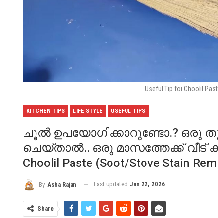
Useful Tip for Choolil Pa
KITCHEN TIPS
LIFE STYLE
USEFUL TIPS
ചൂൽ ഉപയോഗിക്കാറുണ്ടോ.? ഒരു തുള്
ചെയ്‌താൽ.. ഒരു മാസത്തേക്ക് വീട് ക്
Choolil Paste (Soot/Stove Stain Rem
Last updated
Jan 22, 2026
By
Asha Rajan
Share