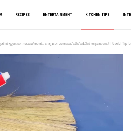
M
RECIPES
ENTERTAINMENT
KITCHEN TIPS
INTE
ൽ ഇങ്ങനെ ചെയ്‌താൽ.. ഒരു മാസത്തേക്ക് വീട് ക്ലീൻ ആക്കേണ്ട.!! | Useful Tip for Choo