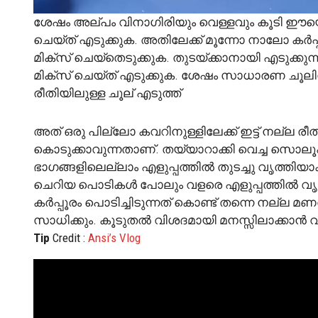
ശേഷം അല്പം വിനാഗിരിയും വെള്ളവും കൂടി ഈയൊര
ചെയ്ത് എടുക്കുക. അതിലേക്ക് മൂന്നോ നാലോ കർപ്പ
മിക്സ് ചെയ്തെടുക്കുക. തുടയ്ക്കാനായി എടുക്കു
മിക്സ് ചെയ്ത് എടുക്കുക. ശേഷം സാധാരണ ചൂലിന്
രീതിയിലുള്ള ചൂല് എടുത്ത്
അത് ഒരു പില്ലോ കവറിനുള്ളിലേക്ക് ഇട്ട് നല്ല രീത
കൊടുക്കാവുന്നതാണ്. തയ്യാറാക്കി വെച്ച സൊലൂഷ
ഭാഗങ്ങളിലെല്ലാം എളുപ്പത്തിൽ തുടച്ചു വൃത്തിയാ
ചെറിയ പൊടികൾ പോലും വളരെ എളുപ്പത്തിൽ വൃത്ത
കർപ്പൂരം പൊടിച്ചിടുന്നത് കൊണ്ട് തന്നെ നല്ല 
സാധിക്കും. കൂടുതൽ വിശദമായി മനസ്സിലാക്കാ
Tip
Credit :
Ansi’s Vlog