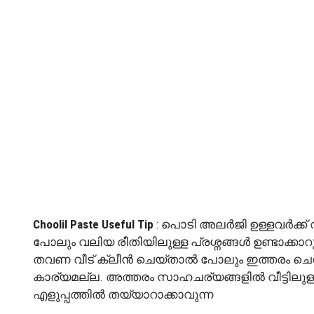
Choolil Paste Useful Tip
: പൊടി അലർജി ഉള്ളവർക്ക്
പോലും വലിയ രീതിയിലുള്ള പ്രശ്നങ്ങൾ ഉണ്ടാക്ക
തവണ വീട് ക്ലീൻ ചെയ്താൽ പോലും ഇത്തരം ചെറ
കാര്യമല്ല. അത്തരം സാഹചര്യങ്ങളിൽ വീട്ടിലു
എളുപ്പത്തിൽ തയ്യാറാക്കാവുന്ന